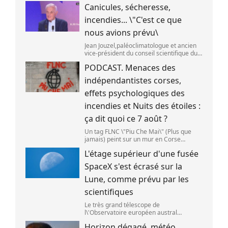
Christchurch en Nouvelle-Zélande,le 22
Canicules, sécheresse,
septembre 2025. (SANKA VIDANAGAMA )
incendies... \"C'est ce que
nous avions prévu\
Jean Jouzel,paléoclimatologue et ancien
vice-président du conseil scientifique du
Giec,le 6 août 2026 sur franceinfo.
PODCAST. Menaces des
(FRANCEINFO / RADIO FRANCE)
indépendantistes corses,
effets psychologiques des
incendies et Nuits des étoiles :
ça dit quoi ce 7 août ?
Un tag FLNC \"Piu Che Mai\" (Plus que
jamais) peint sur un mur en Corse
(illustration). (PASCAL POCHARD-
L'étage supérieur d'une fusée
CASABIANCA )
SpaceX s'est écrasé sur la
Lune, comme prévu par les
scientifiques
Le très grand télescope de
l\'Observatoire européen austral
(ESO),situé au Chili,a détecté des preuves
Horizon dégagé, météo...
que l\'étage supérieur d\'une fusée de