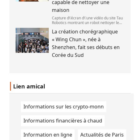
capable de nettoyer une
maison
Capture d\'écran d\'une vidéo du site Tau
Robotics montrant un robot nettoyer le
plan de travail d\'une cuisine. (Tau
La création chorégraphique
Robotics)
« Wing Chun », née à
Shenzhen, fait ses débuts en
Corée du Sud
Lien amical
Informations sur les crypto-monn
Informations financières à chaud
Information en ligne
Actualités de Paris