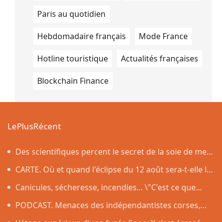
Paris au quotidien
Hebdomadaire français
Mode France
Hotline touristique
Actualités françaises
Blockchain Finance
LePlusRécent
Des scientifiques percent le secret de la soie de mer,
le tissu qui a inspiré la légende de la toison d'or
CARTE. Où et quand l'éclipse du 12 août sera-t-elle la
plus impressionnante dans l'Hexagone ?
Canicules, sécheresse, incendies... \"C'est ce que
nous avions prévu\
PODCAST. Menaces des indépendantistes corses,