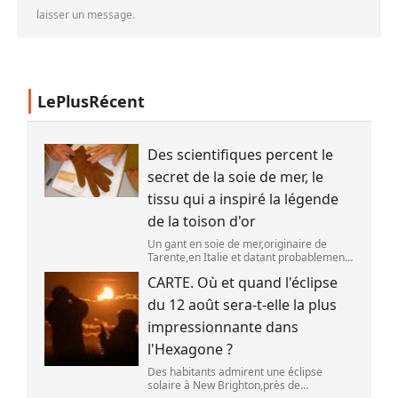
laisser un message.
LePlusRécent
Des scientifiques percent le
secret de la soie de mer, le
tissu qui a inspiré la légende
de la toison d'or
Un gant en soie de mer,originaire de
Tarente,en Italie et datant probablement
de la fin du XIXe siècle. (OWN WORK /
CARTE. Où et quand l'éclipse
JOHN HILL)
du 12 août sera-t-elle la plus
impressionnante dans
l'Hexagone ?
Des habitants admirent une éclipse
solaire à New Brighton,près de