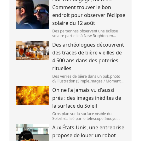
SpaceX s\'est bien écrasé sur la Lune,le 5
Comment trouver le bon
aoû
endroit pour observer l'éclipse
solaire du 12 août
Des personnes observent une éclipse
solaire partielle à New Brighton,en
Nouvelle-Zélande,le 22 septembre 2025.
Des archéologues découvrent
(SANKA VIDANAGAMA )
des traces de bière vieilles de
4 500 ans dans des poteries
rituelles
Des verres de bière dans un pub,photo
d\'illustration (SimpleImages / Moment
RF) La bière est la plus ancienne boisson
On ne l'a jamais vu d'aussi
alcoolisée du monde. Les premières
traces de bière ont été retrouvées ch
près : des images inédites de
la surface du Soleil
Gros plan sur la surface visible du
Soleil,réalisé par le télescope Inouye.
(NSF/NSO/AURA/MPS) Certains se
Aux États-Unis, une entreprise
préparent peut-être à photographier le
mieux possible l\'éclipse solaire,prévue le
propose de louer un robot
1