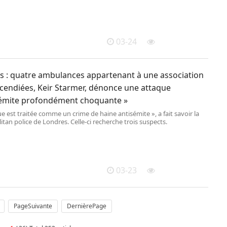
itants agricoles pourront bénéficier d’un report de cotisations
 d’un « étalement des échéances fiscales » et de prêts de BPIfrance, la
ublique d’investissement.
03-24
s : quatre ambulances appartenant à une association
ncendiées, Keir Starmer, dénonce une attaque
sémite profondément choquante »
ue est traitée comme un crime de haine antisémite », a fait savoir la
tan police de Londres. Celle-ci recherche trois suspects.
03-23
PageSuivante
DernièrePage