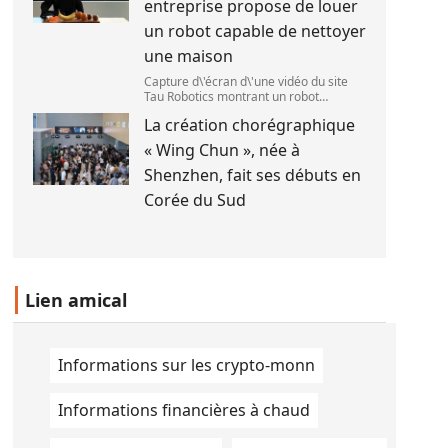
entreprise propose de louer
le 1
un robot capable de nettoyer
une maison
Capture d\'écran d\'une vidéo du site
Tau Robotics montrant un robot
nettoyer le plan de travail d\'une
La création chorégraphique
cuisine. (Tau Robotics)
« Wing Chun », née à
Shenzhen, fait ses débuts en
Corée du Sud
Lien amical
Informations sur les crypto-monn
Informations financières à chaud