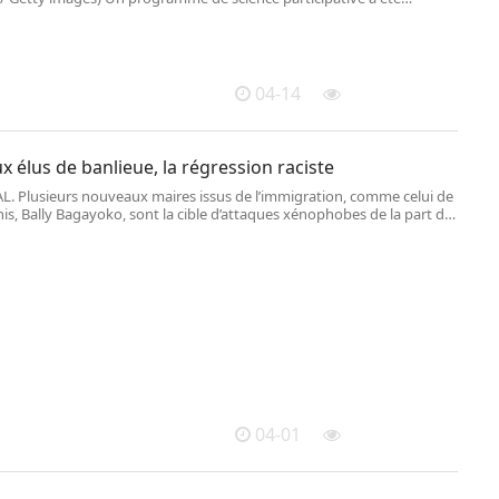
di 13 avril 2026,par le Muséum national d\'
04-14
x élus de banlieue, la régression raciste
L. Plusieurs nouveaux maires issus de l’immigration, comme celui de
is, Bally Bagayoko, sont la cible d’attaques xénophobes de la part de
 droite et de certains médias, sans grande réaction de la part de
 national.
04-01