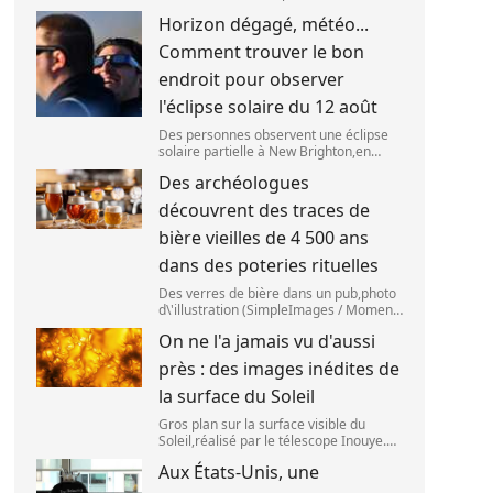
(ESO),situé au Chili,a détecté des
Horizon dégagé, météo...
preuves que l\'étage supérieur d\'une
fusée de SpaceX s\'est bien écrasé sur
Comment trouver le bon
la Lune,le 5 aoû
endroit pour observer
l'éclipse solaire du 12 août
Des personnes observent une éclipse
solaire partielle à New Brighton,en
Nouvelle-Zélande,le 22 septembre
Des archéologues
2025. (SANKA VIDANAGAMA )
découvrent des traces de
bière vieilles de 4 500 ans
dans des poteries rituelles
Des verres de bière dans un pub,photo
d\'illustration (SimpleImages / Moment
RF) La bière est la plus ancienne
On ne l'a jamais vu d'aussi
boisson alcoolisée du monde. Les
premières traces de bière ont été
près : des images inédites de
retrouvées ch
la surface du Soleil
Gros plan sur la surface visible du
Soleil,réalisé par le télescope Inouye.
(NSF/NSO/AURA/MPS) Certains se
Aux États-Unis, une
préparent peut-être à photographier le
mieux possible l\'éclipse solaire,prévue