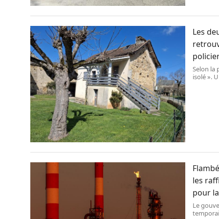
Les de
retrouv
policie
Selon la 
isolé ». 
plusieur
compagnon
âgé de 12
Flambé
les raf
pour la
Le gouve
temporai