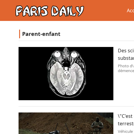
Acc
Parent-enfant
Des sci
substan
Photo d\
démence/
Dazeley 
\"C'est
terrest
Véhicule 