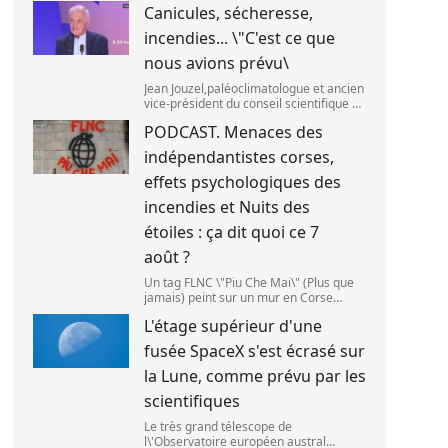
Canicules, sécheresse,
septembre 2025. (SANKA
VIDANAGAMA )
incendies... \"C'est ce que
nous avions prévu\
Jean Jouzel,paléoclimatologue et ancien
vice-président du conseil scientifique du
Giec,le 6 août 2026 sur franceinfo.
PODCAST. Menaces des
(FRANCEINFO / RADIO FRANCE)
indépendantistes corses,
effets psychologiques des
incendies et Nuits des
étoiles : ça dit quoi ce 7
août ?
Un tag FLNC \"Piu Che Mai\" (Plus que
jamais) peint sur un mur en Corse
(illustration). (PASCAL POCHARD-
L'étage supérieur d'une
CASABIANCA )
fusée SpaceX s'est écrasé sur
la Lune, comme prévu par les
scientifiques
Le très grand télescope de
l\'Observatoire européen austral