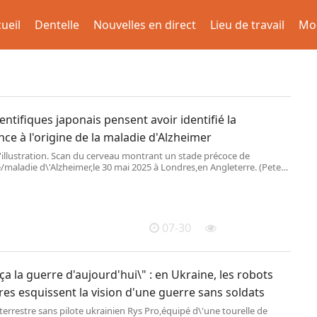
ueil
Dentelle
Nouvelles en direct
Lieu de travail
Mo
entifiques japonais pensent avoir identifié la
ce à l'origine de la maladie d'Alzheimer
'illustration. Scan du cerveau montrant un stade précoce de
maladie d\'Alzheimer,le 30 mai 2025 à Londres,en Angleterre. (Peter
/ Getty Images Europe)
07-30
 ça la guerre d'aujourd'hui\" : en Ukraine, les robots
res esquissent la vision d'une guerre sans soldats
terrestre sans pilote ukrainien Rys Pro,équipé d\'une tourelle de