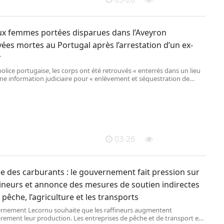
ux femmes portées disparues dans l’Aveyron
ées mortes au Portugal après l’arrestation d’un ex-
r
police portugaise, les corps ont été retrouvés « enterrés dans un lieu
Une information judiciaire pour « enlèvement et séquestration de
s personnes » avait été ouverte vendredi. L’homme de 42 ans, actuel
 de l’une des victimes et ancien de l’autre, a été arrêté avec son fils,
 ans, et sa fille, de bientôt 2 ans.
03-26
e des carburants : le gouvernement fait pression sur
fineurs et annonce des mesures de soutien indirectes
 pêche, l’agriculture et les transports
rnement Lecornu souhaite que les raffineurs augmentent
rement leur production. Les entreprises de pêche et de transport et