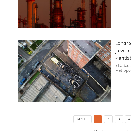
les explo
sociales,
banque p
Londre
juive i
« anti
« L’attaq
Metropoli
Accueil
1
2
3
4