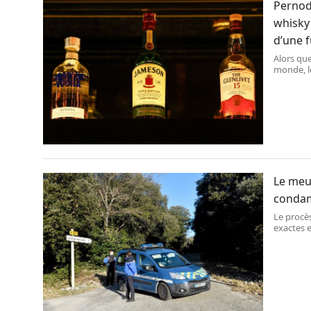
Pernod
whisky 
d’une 
Alors que
monde, le
de la mar
en vue d
Le meu
condam
Le procès
exactes e
1 heure d
d’un che
(Gard), où