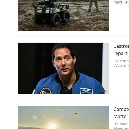
mitraille
Images U
L'astr
reparti
L\'astro
L\'astro
de pouvoi
Compter
Matter
Un pare-b
Mawson /