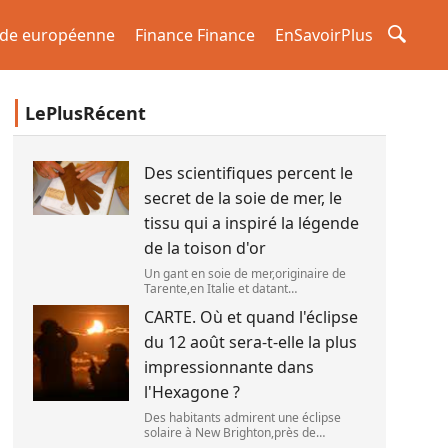
de européenne
Finance Finance
EnSavoirPlus
LePlusRécent
Des scientifiques percent le
secret de la soie de mer, le
tissu qui a inspiré la légende
de la toison d'or
Un gant en soie de mer,originaire de
Tarente,en Italie et datant
probablement de la fin du XIXe siècle.
CARTE. Où et quand l'éclipse
(OWN WORK / JOHN HILL)
du 12 août sera-t-elle la plus
impressionnante dans
l'Hexagone ?
Des habitants admirent une éclipse
solaire à New Brighton,près de
Christchurch en Nouvelle-Zélande,le 22