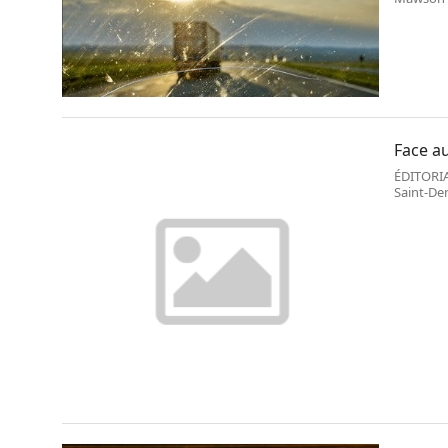
lancé,lun
Face au
ÉDITORIA
Saint-Den
l’extrême
l’exécutif