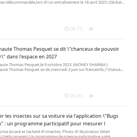
use télécommandée,lors d\'un entraînement le 18 avril 2025. (Global
kraine / Global Images Ukraine /
06-10
onaute Thomas Pesquet se dit \"chanceux de pouvoir
r\" dans l'espace en 2027
naute Thomas Pesquet,le 9 octobre 2023. (MONEY SHARMA )
naute Thomas Pesquet se dit,mercredi 3 juin sur franceinfo,\"chanceux
r repartir\" dans l\'espace en 2027. La mission
06-03
 les insectes sur sa voiture via l'application \"Bugs
\" : un programme participatif pour mesurer l
rise écrasé et tacheté d\'insectes. Photo d\'illustration (Matt
 Getty images) Un programme de science participative a été