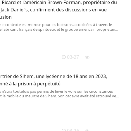
 Ricard et l’américain Brown-Forman, propriétaire du
Jack Daniel’s, confirment des discussions en vue
fusion
 le contexte est morose pour les boissons alcoolisées à travers le
 fabricant français de ‌spiritueux et le groupe américain propriétaire
que de whisky Jack Daniel’s ont confirmé, jeudi, tenir ​des discussions
’un possible rapprochement.
03-27
rtrier de Sihem, une lycéenne de 18 ans en 2023,
né à la prison à perpétuité
 n’aura toutefois pas permis de lever le voile sur les circonstances
t le mobile du meurtre de Sihem. Son cadavre avait été retrouvé vers
u matin le 2 février 2023, une semaine après sa disparition, au bord
min isolé des Salles-du-Gardon, village limitrophe de La Grand-Combe
 elle vivait.
03-26