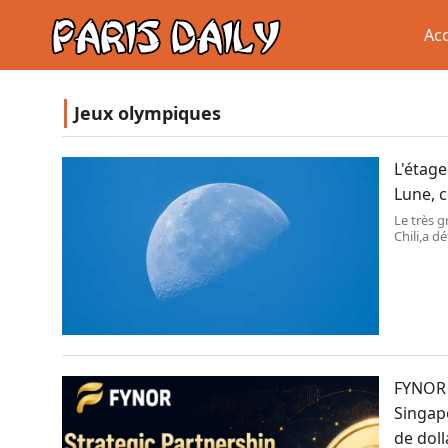
Acc
Jeux olympiques
L'étage
Lune, 
Le très g
Chili,a d
s\'est bi
FYNOR 
Singapo
de doll