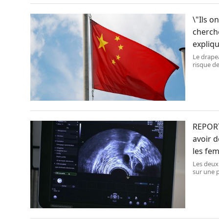
\"Ils o
cherche
expliqu
Le drapea
risque de
chercheu
REPORT
avoir d
les fe
Les deux
sur une 