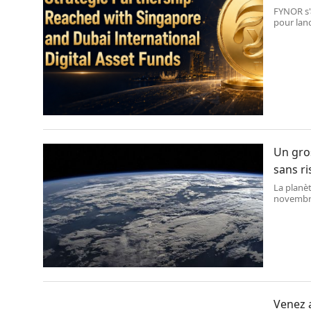
FYNOR s'
pour lanc
Un gros
sans ri
La planèt
novembr
Venez 