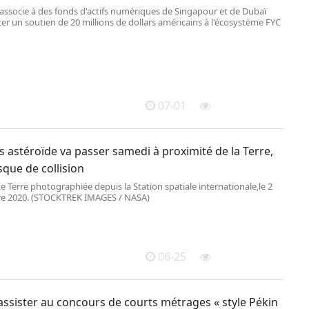
associe à des fonds d'actifs numériques de Singapour et de Dubaï
er un soutien de 20 millions de dollars américains à l'écosystème FYC
07-01
 astéroïde va passer samedi à proximité de la Terre,
sque de collision
e Terre photographiée depuis la Station spatiale internationale,le 2
e 2020. (STOCKTREK IMAGES / NASA)
06-25
assister au concours de courts métrages « style Pékin