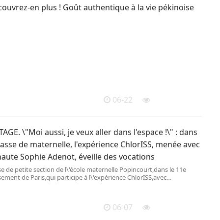
couvrez-en plus ! Goût authentique à la vie pékinoise
06-22
GE. \"Moi aussi, je veux aller dans l'espace !\" : dans
lasse de maternelle, l'expérience ChlorISS, menée avec
naute Sophie Adenot, éveille des vocations
e de petite section de l\'école maternelle Popincourt,dans le 11e
ement de Paris,qui participe à l\'expérience ChlorISS,avec
aute française Sophie Adenot,le 2 juin 2026
06-07