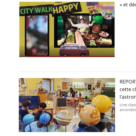
» et dé
REPORTA
cette c
l'astro
Une class
arrondiss
l\'astron