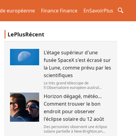
de européenne
Finance Finance
EnSavoirPlus
LePlusRécent
L'étage supérieur d'une
fusée SpaceX s'est écrasé sur
la Lune, comme prévu par les
scientifiques
Le très grand télescope de
l\'Observatoire européen austral
(ESO),situé au Chili,a détecté des
Horizon dégagé, météo...
preuves que l\'étage supérieur d\'une
fusée de SpaceX s\'est bien écrasé sur
Comment trouver le bon
la Lune,le 5 aoû
endroit pour observer
l'éclipse solaire du 12 août
Des personnes observent une éclipse
solaire partielle à New Brighton,en
Nouvelle-Zélande,le 22 septembre