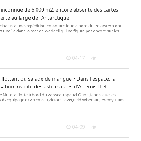
e inconnue de 6 000 m2, encore absente des cartes,
rte au large de l’Antarctique
icipants à une expédition en Antarctique à bord du Polarstern ont
 une île dans la mer de Weddell qui ne figure pas encore sur les
Alfred Wegener Institute / Christian
04-17
 flottant ou salade de mangue ? Dans l'espace, la
ation insolite des astronautes d'Artemis II et
 Nutella flotte à bord du vaisseau spatial Orion,tandis que les
d\'équipage d\'Artemis II,Victor Glover,Reid Wiseman,Jeremy Hansen
ina Koch,travaillent le 6 avril 2026. (H
04-09