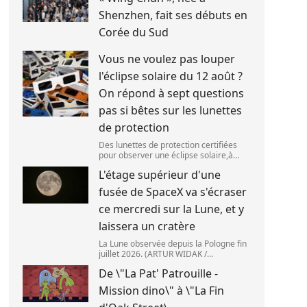
Shenzhen, fait ses débuts en
Corée du Sud
Vous ne voulez pas louper
l'éclipse solaire du 12 août ?
On répond à sept questions
pas si bêtes sur les lunettes
de protection
Des lunettes de protection certifiées
pour observer une éclipse solaire,à
Palma de Majorque (Espagne),le 25 juin
L'étage supérieur d'une
2026. (JAIME REINA )
fusée de SpaceX va s'écraser
ce mercredi sur la Lune, et y
laissera un cratère
La Lune observée depuis la Pologne fin
juillet 2026. (ARTUR WIDAK /
NURPHOTO ) L\'étage supérieur d\'une
De \"La Pat' Patrouille -
fusée de SpaceX doit s\'écraser
accidentellement sur la Lune,mercredi
Mission dino\" à \"La Fin
5 août. Cette coll