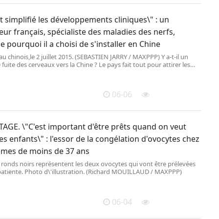
nt simplifié les développements cliniques\" : un
ur français, spécialiste des maladies des nerfs,
e pourquoi il a choisi de s'installer en Chine
u chinois,le 2 juillet 2015. (SEBASTIEN JARRY / MAXPPP) Y a-t-il un
 fuite des cerveaux vers la Chine ? Le pays fait tout pour attirer les
rs occidentaux à coups de subvent
06-06
AGE. \"C'est important d'être prêts quand on veut
es enfants\" : l'essor de la congélation d'ovocytes chez
mmes de moins de 37 ans
 ronds noirs représentent les deux ovocytes qui vont être prélevées
patiente. Photo d\'illustration. (Richard MOUILLAUD / MAXPPP)
06-04