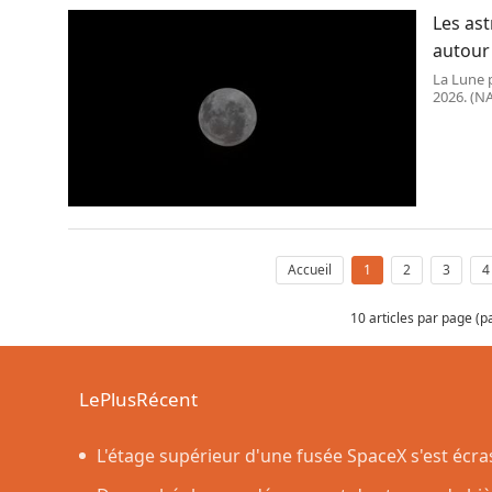
Les ast
autour
La Lune p
2026. (N
Accueil
1
2
3
4
10 articles par page (
LePlusRécent
L'étage supérieur d'une fusée SpaceX s'est écr