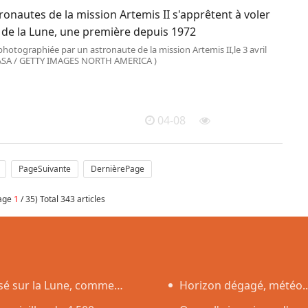
ronautes de la mission Artemis II s'apprêtent à voler
 de la Lune, une première depuis 1972
hotographiée par un astronaute de la mission Artemis II,le 3 avril
ASA / GETTY IMAGES NORTH AMERICA )
04-08
PageSuivante
DernièrePage
page
1
/ 35) Total 343 articles
asé sur la Lune, comme
Horizon dégagé, météo..