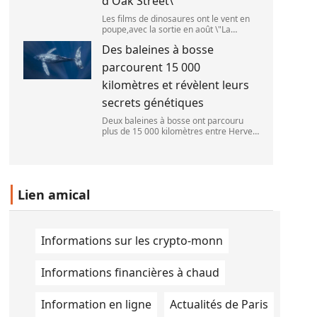
d'Oak Street\
Les films de dinosaures ont le vent en
poupe,avec la sortie en août \"La
Pat\'Patrouille : Mission dino\" et \"La fin
Des baleines à bosse
d\'Oak Street\". (APOLLONIA HILVERDA
/ FRANCEINFO)
parcourent 15 000
kilomètres et révèlent leurs
secrets génétiques
Deux baleines à bosse ont parcouru
plus de 15 000 kilomètres entre Hervey
Bay,en Australie,et São Paulo,au Brésil.
(Vincent Pommeyrol)
Lien amical
Informations sur les crypto-monn
Informations financières à chaud
Information en ligne
Actualités de Paris