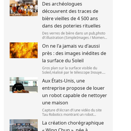
Des archéologues
2025. (SANKA VIDANAGAMA )
découvrent des traces de
bière vieilles de 4 500 ans
dans des poteries rituelles
Des verres de bière dans un pub,photo
d\'illustration (SimpleImages / Moment
RF) La bière est la plus ancienne
On ne l'a jamais vu d'aussi
boisson alcoolisée du monde. Les
premières traces de bière ont été
près : des images inédites de
retrouvées ch
la surface du Soleil
Gros plan sur la surface visible du
Soleil,réalisé par le télescope Inouye.
(NSF/NSO/AURA/MPS) Certains se
Aux États-Unis, une
préparent peut-être à photographier le
mieux possible l\'éclipse solaire,prévue
entreprise propose de louer
le 1
un robot capable de nettoyer
une maison
Capture d\'écran d\'une vidéo du site
Tau Robotics montrant un robot
nettoyer le plan de travail d\'une
La création chorégraphique
cuisine. (Tau Robotics)
« Wing Chun », née à