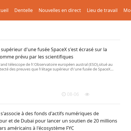
ueil
Dentelle
Nouvelles en direct
Lieu de travail
Mo
 supérieur d'une fusée SpaceX s'est écrasé sur la
comme prévu par les scientifiques
rand télescope de l\'Observatoire européen austral (ESO),situé au
étecté des preuves que l\'étage supérieur d\'une fusée de SpaceX
en écrasé sur la Lune,le 5 aoû
08-06
s'associe à des fonds d'actifs numériques de
ur et de Dubaï pour lancer un soutien de 20 millions
ars américains à l'écosystème FYC