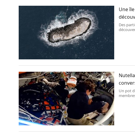
Une îl
découve
Des part
découvert
cartes. (
Nutella
convers
Un pot de
membres 
et Christ