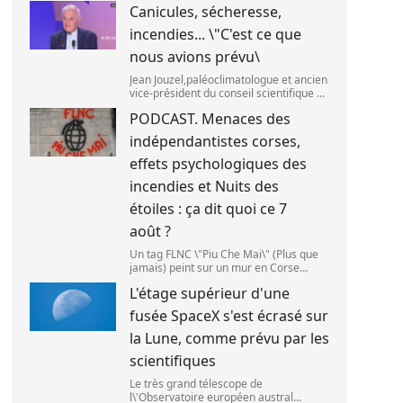
Canicules, sécheresse,
septembre 2025. (SANKA
VIDANAGAMA )
incendies... \"C'est ce que
nous avions prévu\
Jean Jouzel,paléoclimatologue et ancien
vice-président du conseil scientifique du
Giec,le 6 août 2026 sur franceinfo.
PODCAST. Menaces des
(FRANCEINFO / RADIO FRANCE)
indépendantistes corses,
effets psychologiques des
incendies et Nuits des
étoiles : ça dit quoi ce 7
août ?
Un tag FLNC \"Piu Che Mai\" (Plus que
jamais) peint sur un mur en Corse
(illustration). (PASCAL POCHARD-
L'étage supérieur d'une
CASABIANCA )
fusée SpaceX s'est écrasé sur
la Lune, comme prévu par les
scientifiques
Le très grand télescope de
l\'Observatoire européen austral