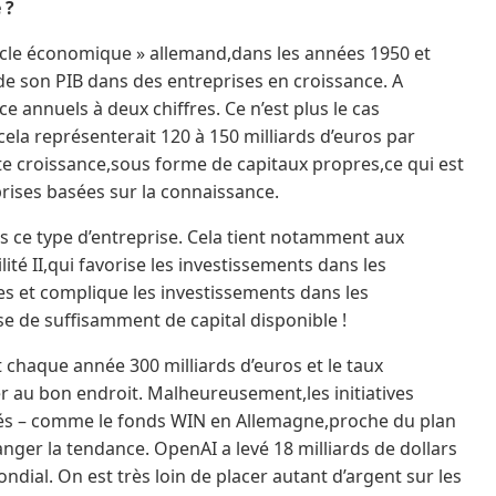
 ?
acle économique » allemand,dans les années 1950 et
de son PIB dans des entreprises en croissance. A
ce annuels à deux chiffres. Ce n’est plus le cas
,cela représenterait 120 à 150 milliards d’euros par
orte croissance,sous forme de capitaux propres,ce qui est
prises basées sur la connaissance.
ns ce type d’entreprise. Cela tient notamment aux
té II,qui favorise les investissements dans les
es et complique les investissements dans les
se de suffisamment de capital disponible !
t chaque année 300 milliards d’euros et le taux
irer au bon endroit. Malheureusement,les initiatives
vés – comme le fonds WIN en Allemagne,proche du plan
nger la tendance. OpenAI a levé 18 milliards de dollars
dial. On est très loin de placer autant d’argent sur les