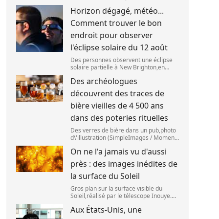
(ESO),situé au Chili,a détecté des
Horizon dégagé, météo...
preuves que l\'étage supérieur d\'une
fusée de SpaceX s\'est bien écrasé sur
Comment trouver le bon
la Lune,le 5 aoû
endroit pour observer
l'éclipse solaire du 12 août
Des personnes observent une éclipse
solaire partielle à New Brighton,en
Nouvelle-Zélande,le 22 septembre
Des archéologues
2025. (SANKA VIDANAGAMA )
découvrent des traces de
bière vieilles de 4 500 ans
dans des poteries rituelles
Des verres de bière dans un pub,photo
d\'illustration (SimpleImages / Moment
RF) La bière est la plus ancienne
On ne l'a jamais vu d'aussi
boisson alcoolisée du monde. Les
premières traces de bière ont été
près : des images inédites de
retrouvées ch
la surface du Soleil
Gros plan sur la surface visible du
Soleil,réalisé par le télescope Inouye.
(NSF/NSO/AURA/MPS) Certains se
Aux États-Unis, une
préparent peut-être à photographier le
mieux possible l\'éclipse solaire,prévue