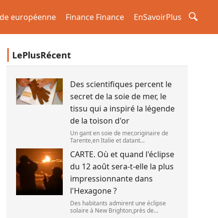
de européenne
Finance Finance
EnSavoirPlus
LePlusRécent
Des scientifiques percent le
secret de la soie de mer, le
tissu qui a inspiré la légende
de la toison d'or
Un gant en soie de mer,originaire de
Tarente,en Italie et datant
probablement de la fin du XIXe siècle.
CARTE. Où et quand l'éclipse
(OWN WORK / JOHN HILL)
du 12 août sera-t-elle la plus
impressionnante dans
l'Hexagone ?
Des habitants admirent une éclipse
solaire à New Brighton,près de
Christchurch en Nouvelle-Zélande,le 22