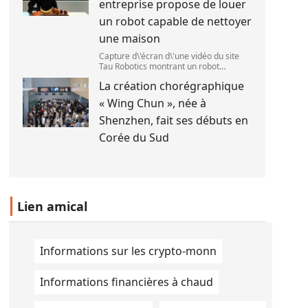
entreprise propose de louer
le 1
un robot capable de nettoyer
une maison
Capture d\'écran d\'une vidéo du site
Tau Robotics montrant un robot
nettoyer le plan de travail d\'une
La création chorégraphique
cuisine. (Tau Robotics)
« Wing Chun », née à
Shenzhen, fait ses débuts en
Corée du Sud
Lien amical
Informations sur les crypto-monn
Informations financières à chaud