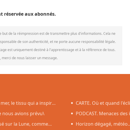
 est réservée aux abonnés.
Le but de la réimpression est de transmettre plus d'informations. Cela ne
esponsable de son authenticité, et ne porte aucune responsabilité légale.
rtage est uniquement destiné à l'apprentissage et à la référence de tous.
le, merci de nous laisser un message.
mer, le tissu qui a inspiré
CARTE. Où et quand l'écli
ue nous avions prévu\
impressionnante dans l'H
PODCAST. Menaces des in
asé sur la Lune, comme
des incendies et Nuits des é
Horizon dégagé, météo..