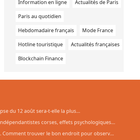
Information en ligne
Actualités de Paris
Paris au quotidien
Hebdomadaire français
Mode France
Hotline touristique
Actualités françaises
Blockchain Finance
pse du 12 août sera-t-elle la plus
exagone ?
dépendantistes corses, effets psychologiques
toiles : ça dit quoi ce 7 août ?
. Comment trouver le bon endroit pour observer