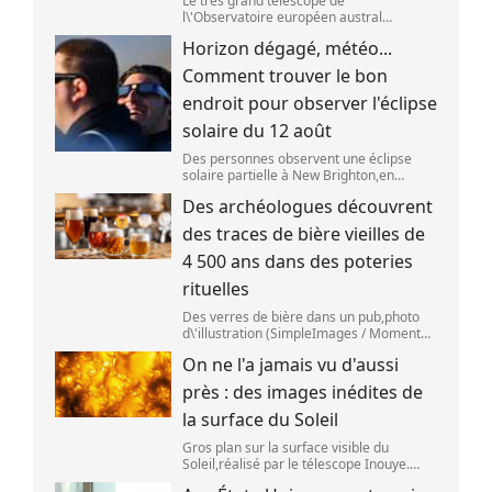
Le très grand télescope de
l\'Observatoire européen austral
(ESO),situé au Chili,a détecté des preuves
Horizon dégagé, météo...
que l\'étage supérieur d\'une fusée de
SpaceX s\'est bien écrasé sur la Lune,le 5
Comment trouver le bon
aoû
endroit pour observer l'éclipse
solaire du 12 août
Des personnes observent une éclipse
solaire partielle à New Brighton,en
Nouvelle-Zélande,le 22 septembre 2025.
Des archéologues découvrent
(SANKA VIDANAGAMA )
des traces de bière vieilles de
4 500 ans dans des poteries
rituelles
Des verres de bière dans un pub,photo
d\'illustration (SimpleImages / Moment
RF) La bière est la plus ancienne boisson
On ne l'a jamais vu d'aussi
alcoolisée du monde. Les premières
traces de bière ont été retrouvées ch
près : des images inédites de
la surface du Soleil
Gros plan sur la surface visible du
Soleil,réalisé par le télescope Inouye.
(NSF/NSO/AURA/MPS) Certains se