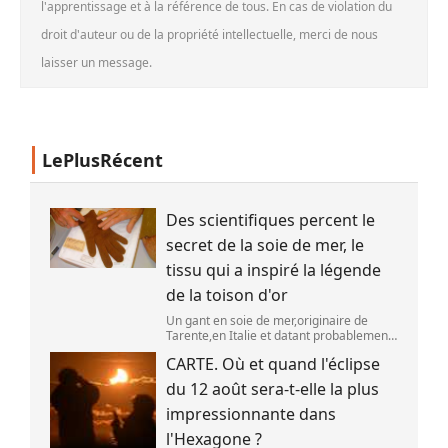
l'apprentissage et à la référence de tous. En cas de violation du
droit d'auteur ou de la propriété intellectuelle, merci de nous
laisser un message.
LePlusRécent
Des scientifiques percent le
secret de la soie de mer, le
tissu qui a inspiré la légende
de la toison d'or
Un gant en soie de mer,originaire de
Tarente,en Italie et datant probablement
de la fin du XIXe siècle. (OWN WORK /
CARTE. Où et quand l'éclipse
JOHN HILL)
du 12 août sera-t-elle la plus
impressionnante dans
l'Hexagone ?