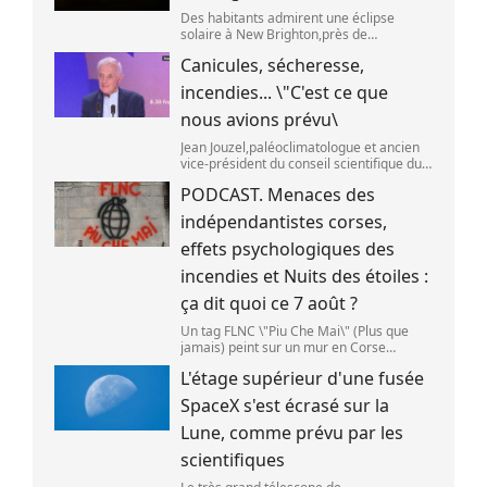
Des habitants admirent une éclipse
solaire à New Brighton,près de
Christchurch en Nouvelle-Zélande,le 22
Canicules, sécheresse,
septembre 2025. (SANKA VIDANAGAMA )
incendies... \"C'est ce que
nous avions prévu\
Jean Jouzel,paléoclimatologue et ancien
vice-président du conseil scientifique du
Giec,le 6 août 2026 sur franceinfo.
PODCAST. Menaces des
(FRANCEINFO / RADIO FRANCE)
indépendantistes corses,
effets psychologiques des
incendies et Nuits des étoiles :
ça dit quoi ce 7 août ?
Un tag FLNC \"Piu Che Mai\" (Plus que
jamais) peint sur un mur en Corse
(illustration). (PASCAL POCHARD-
L'étage supérieur d'une fusée
CASABIANCA )
SpaceX s'est écrasé sur la
Lune, comme prévu par les
scientifiques