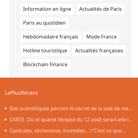
Information en ligne
Actualités de Paris
Paris au quotidien
Hebdomadaire français
Mode France
Hotline touristique
Actualités françaises
Blockchain Finance
LePlusRécent
Des scientifiques percent le secret de la soie de mer,
le tissu qui a inspiré la légende de la toison d'or
CARTE. Où et quand l'éclipse du 12 août sera-t-elle la
plus impressionnante dans l'Hexagone ?
Canicules, sécheresse, incendies... \"C'est ce que