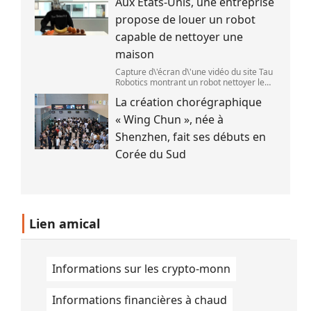
Aux États-Unis, une entreprise
préparent peut-être à photographier le
mieux possible l\'éclipse solaire,prévue le
propose de louer un robot
1
capable de nettoyer une
maison
Capture d\'écran d\'une vidéo du site Tau
Robotics montrant un robot nettoyer le
plan de travail d\'une cuisine. (Tau
La création chorégraphique
Robotics)
« Wing Chun », née à
Shenzhen, fait ses débuts en
Corée du Sud
Lien amical
Informations sur les crypto-monn
Informations financières à chaud