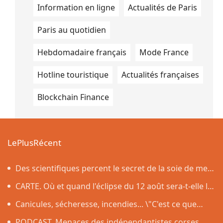
Information en ligne
Actualités de Paris
Paris au quotidien
Hebdomadaire français
Mode France
Hotline touristique
Actualités françaises
Blockchain Finance
LePlusRécent
Des scientifiques percent le secret de la soie de mer,
le tissu qui a inspiré la légende de la toison d'or
CARTE. Où et quand l'éclipse du 12 août sera-t-elle la
plus impressionnante dans l'Hexagone ?
Canicules, sécheresse, incendies... \"C'est ce que
nous avions prévu\
PODCAST. Menaces des indépendantistes corses,