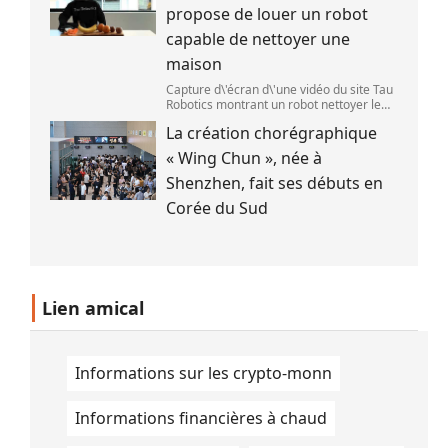
mieux possible l\'éclipse solaire,prévue le
propose de louer un robot
1
capable de nettoyer une
maison
Capture d\'écran d\'une vidéo du site Tau
Robotics montrant un robot nettoyer le
plan de travail d\'une cuisine. (Tau
La création chorégraphique
Robotics)
« Wing Chun », née à
Shenzhen, fait ses débuts en
Corée du Sud
Lien amical
Informations sur les crypto-monn
Informations financières à chaud