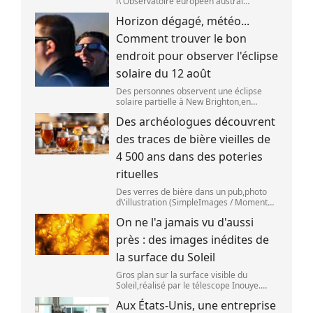
l\'Observatoire européen austral
(ESO),situé au Chili,a détecté des preuves
Horizon dégagé, météo...
que l\'étage supérieur d\'une fusée de
SpaceX s\'est bien écrasé sur la Lune,le 5
Comment trouver le bon
aoû
endroit pour observer l'éclipse
solaire du 12 août
Des personnes observent une éclipse
solaire partielle à New Brighton,en
Nouvelle-Zélande,le 22 septembre 2025.
Des archéologues découvrent
(SANKA VIDANAGAMA )
des traces de bière vieilles de
4 500 ans dans des poteries
rituelles
Des verres de bière dans un pub,photo
d\'illustration (SimpleImages / Moment
RF) La bière est la plus ancienne boisson
On ne l'a jamais vu d'aussi
alcoolisée du monde. Les premières
traces de bière ont été retrouvées ch
près : des images inédites de
la surface du Soleil
Gros plan sur la surface visible du
Soleil,réalisé par le télescope Inouye.
(NSF/NSO/AURA/MPS) Certains se
Aux États-Unis, une entreprise
préparent peut-être à photographier le