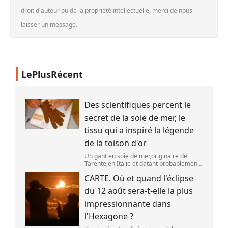
droit d'auteur ou de la propriété intellectuelle, merci de nous
laisser un message.
LePlusRécent
Des scientifiques percent le
secret de la soie de mer, le
tissu qui a inspiré la légende
de la toison d'or
Un gant en soie de mer,originaire de
Tarente,en Italie et datant probablement
de la fin du XIXe siècle. (OWN WORK /
CARTE. Où et quand l'éclipse
JOHN HILL)
du 12 août sera-t-elle la plus
impressionnante dans
l'Hexagone ?