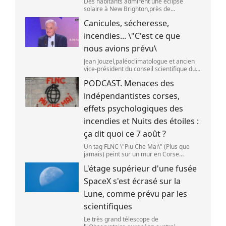
Des habitants admirent une éclipse
solaire à New Brighton,près de
Christchurch en Nouvelle-Zélande,le 22
Canicules, sécheresse,
septembre 2025. (SANKA VIDANAGAMA )
incendies... \"C'est ce que
nous avions prévu\
Jean Jouzel,paléoclimatologue et ancien
vice-président du conseil scientifique du
Giec,le 6 août 2026 sur franceinfo.
PODCAST. Menaces des
(FRANCEINFO / RADIO FRANCE)
indépendantistes corses,
effets psychologiques des
incendies et Nuits des étoiles :
ça dit quoi ce 7 août ?
Un tag FLNC \"Piu Che Mai\" (Plus que
jamais) peint sur un mur en Corse
(illustration). (PASCAL POCHARD-
L'étage supérieur d'une fusée
CASABIANCA )
SpaceX s'est écrasé sur la
Lune, comme prévu par les
scientifiques
Le très grand télescope de