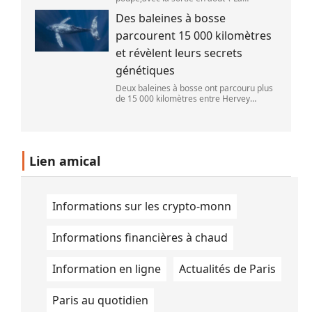
Pat\'Patrouille : Mission dino\" et \"La fin
Des baleines à bosse
d\'Oak Street\". (APOLLONIA HILVERDA /
FRANCEINFO)
parcourent 15 000 kilomètres
et révèlent leurs secrets
génétiques
Deux baleines à bosse ont parcouru plus
de 15 000 kilomètres entre Hervey
Bay,en Australie,et São Paulo,au Brésil.
(Vincent Pommeyrol)
Lien amical
Informations sur les crypto-monn
Informations financières à chaud
Information en ligne
Actualités de Paris
Paris au quotidien