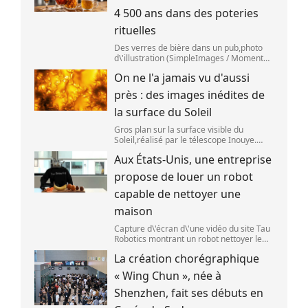
4 500 ans dans des poteries
rituelles
Des verres de bière dans un pub,photo
d\'illustration (SimpleImages / Moment
RF) La bière est la plus ancienne boisson
On ne l'a jamais vu d'aussi
alcoolisée du monde. Les premières
traces de bière ont été retrouvées ch
près : des images inédites de
la surface du Soleil
Gros plan sur la surface visible du
Soleil,réalisé par le télescope Inouye.
(NSF/NSO/AURA/MPS) Certains se
Aux États-Unis, une entreprise
préparent peut-être à photographier le
mieux possible l\'éclipse solaire,prévue le
propose de louer un robot
1
capable de nettoyer une
maison
Capture d\'écran d\'une vidéo du site Tau
Robotics montrant un robot nettoyer le
plan de travail d\'une cuisine. (Tau
La création chorégraphique
Robotics)
« Wing Chun », née à
Shenzhen, fait ses débuts en