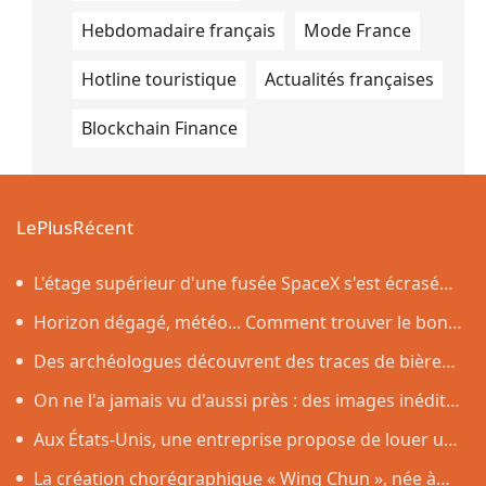
Hebdomadaire français
Mode France
Hotline touristique
Actualités françaises
Blockchain Finance
LePlusRécent
L'étage supérieur d'une fusée SpaceX s'est écrasé
sur la Lune, comme prévu par les scientifiques
Horizon dégagé, météo... Comment trouver le bon
endroit pour observer l'éclipse solaire du 12 août
Des archéologues découvrent des traces de bière
vieilles de 4 500 ans dans des poteries rituelles
On ne l'a jamais vu d'aussi près : des images inédites
de la surface du Soleil
Aux États-Unis, une entreprise propose de louer un
robot capable de nettoyer une maison
La création chorégraphique « Wing Chun », née à