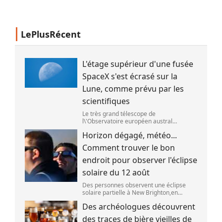
LePlusRécent
L'étage supérieur d'une fusée
SpaceX s'est écrasé sur la
Lune, comme prévu par les
scientifiques
Le très grand télescope de
l\'Observatoire européen austral
(ESO),situé au Chili,a détecté des preuves
Horizon dégagé, météo...
que l\'étage supérieur d\'une fusée de
SpaceX s\'est bien écrasé sur la Lune,le 5
Comment trouver le bon
aoû
endroit pour observer l'éclipse
solaire du 12 août
Des personnes observent une éclipse
solaire partielle à New Brighton,en
Nouvelle-Zélande,le 22 septembre 2025.
Des archéologues découvrent
(SANKA VIDANAGAMA )
des traces de bière vieilles de