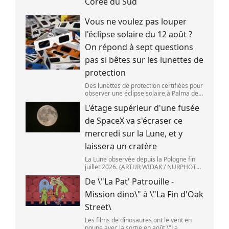
Corée du Sud
Vous ne voulez pas louper
l'éclipse solaire du 12 août ?
On répond à sept questions
pas si bêtes sur les lunettes de
protection
Des lunettes de protection certifiées pour
observer une éclipse solaire,à Palma de
Majorque (Espagne),le 25 juin 2026.
L'étage supérieur d'une fusée
(JAIME REINA )
de SpaceX va s'écraser ce
mercredi sur la Lune, et y
laissera un cratère
La Lune observée depuis la Pologne fin
juillet 2026. (ARTUR WIDAK / NURPHOTO
) L\'étage supérieur d\'une fusée de
De \"La Pat' Patrouille -
SpaceX doit s\'écraser accidentellement
sur la Lune,mercredi 5 août. Cette coll
Mission dino\" à \"La Fin d'Oak
Street\
Les films de dinosaures ont le vent en
poupe,avec la sortie en août \"La