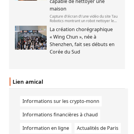
capable de nettoyer une
maison
Capture d\'écran d\'une vidéo du site Tau
Robotics montrant un robot nettoyer le
plan de travail d\'une cuisine. (Tau
La création chorégraphique
Robotics)
« Wing Chun », née à
Shenzhen, fait ses débuts en
Corée du Sud
Lien amical
Informations sur les crypto-monn
Informations financières à chaud
Information en ligne
Actualités de Paris