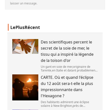
laisser un message.
LePlusRécent
Des scientifiques percent le
secret de la soie de mer, le
tissu qui a inspiré la légende
de la toison d'or
Un gant en soie de mer,originaire de
Tarente,en Italie et datant probablement
de la fin du XIXe siècle. (OWN WORK /
CARTE. Où et quand l'éclipse
JOHN HILL)
du 12 août sera-t-elle la plus
impressionnante dans
l'Hexagone ?
Des habitants admirent une éclipse
solaire à New Brighton,près de
Christchurch en Nouvelle-Zélande,le 22