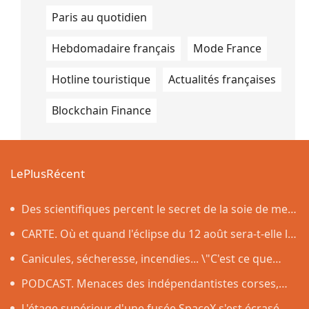
Paris au quotidien
Hebdomadaire français
Mode France
Hotline touristique
Actualités françaises
Blockchain Finance
LePlusRécent
Des scientifiques percent le secret de la soie de mer,
le tissu qui a inspiré la légende de la toison d'or
CARTE. Où et quand l'éclipse du 12 août sera-t-elle la
plus impressionnante dans l'Hexagone ?
Canicules, sécheresse, incendies... \"C'est ce que
nous avions prévu\
PODCAST. Menaces des indépendantistes corses,
effets psychologiques des incendies et Nuits des
L'étage supérieur d'une fusée SpaceX s'est écrasé