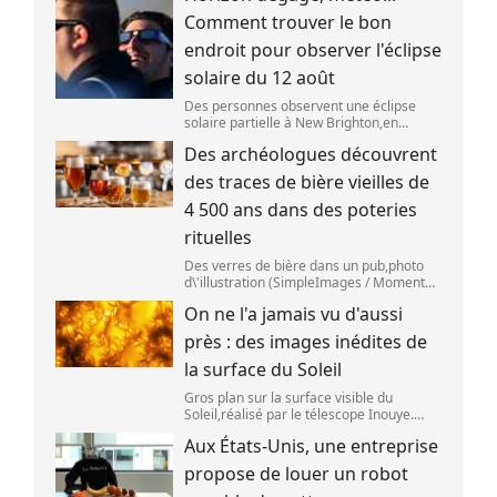
SpaceX s\'est bien écrasé sur la Lune,le 5
Comment trouver le bon
aoû
endroit pour observer l'éclipse
solaire du 12 août
Des personnes observent une éclipse
solaire partielle à New Brighton,en
Nouvelle-Zélande,le 22 septembre 2025.
Des archéologues découvrent
(SANKA VIDANAGAMA )
des traces de bière vieilles de
4 500 ans dans des poteries
rituelles
Des verres de bière dans un pub,photo
d\'illustration (SimpleImages / Moment
RF) La bière est la plus ancienne boisson
On ne l'a jamais vu d'aussi
alcoolisée du monde. Les premières
traces de bière ont été retrouvées ch
près : des images inédites de
la surface du Soleil
Gros plan sur la surface visible du
Soleil,réalisé par le télescope Inouye.
(NSF/NSO/AURA/MPS) Certains se
Aux États-Unis, une entreprise
préparent peut-être à photographier le
mieux possible l\'éclipse solaire,prévue le
propose de louer un robot
1