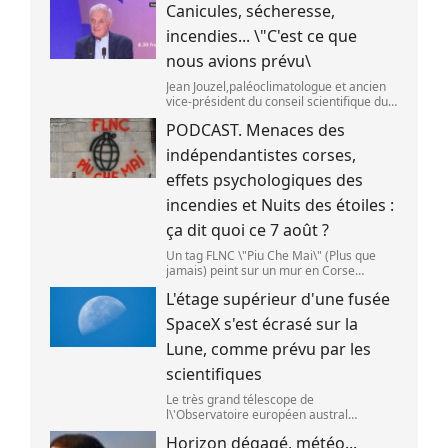
Canicules, sécheresse,
septembre 2025. (SANKA VIDANAGAMA )
incendies... \"C'est ce que
nous avions prévu\
Jean Jouzel,paléoclimatologue et ancien
vice-président du conseil scientifique du
Giec,le 6 août 2026 sur franceinfo.
PODCAST. Menaces des
(FRANCEINFO / RADIO FRANCE)
indépendantistes corses,
effets psychologiques des
incendies et Nuits des étoiles :
ça dit quoi ce 7 août ?
Un tag FLNC \"Piu Che Mai\" (Plus que
jamais) peint sur un mur en Corse
(illustration). (PASCAL POCHARD-
L'étage supérieur d'une fusée
CASABIANCA )
SpaceX s'est écrasé sur la
Lune, comme prévu par les
scientifiques
Le très grand télescope de
l\'Observatoire européen austral
(ESO),situé au Chili,a détecté des preuves
Horizon dégagé, météo...
que l\'étage supérieur d\'une fusée de