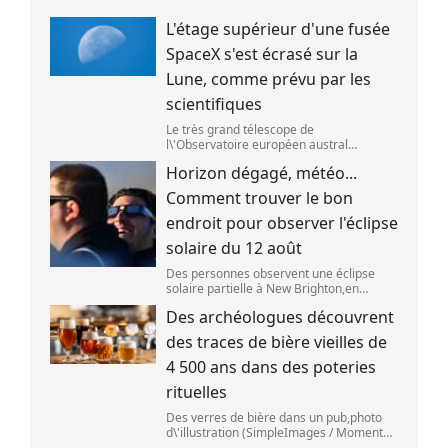
L'étage supérieur d'une fusée
SpaceX s'est écrasé sur la
Lune, comme prévu par les
scientifiques
Le très grand télescope de
l\'Observatoire européen austral
(ESO),situé au Chili,a détecté des preuves
Horizon dégagé, météo...
que l\'étage supérieur d\'une fusée de
SpaceX s\'est bien écrasé sur la Lune,le 5
Comment trouver le bon
aoû
endroit pour observer l'éclipse
solaire du 12 août
Des personnes observent une éclipse
solaire partielle à New Brighton,en
Nouvelle-Zélande,le 22 septembre 2025.
Des archéologues découvrent
(SANKA VIDANAGAMA )
des traces de bière vieilles de
4 500 ans dans des poteries
rituelles
Des verres de bière dans un pub,photo
d\'illustration (SimpleImages / Moment
RF) La bière est la plus ancienne boisson