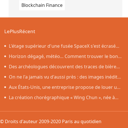
Blockchain Finance
LePlusRécent
L'étage supérieur d'une fusée SpaceX s'est écrasé
sur la Lune, comme prévu par les scientifiques
Horizon dégagé, météo... Comment trouver le bon
endroit pour observer l'éclipse solaire du 12 août
Des archéologues découvrent des traces de bière
vieilles de 4 500 ans dans des poteries rituelles
On ne l'a jamais vu d'aussi près : des images inédites
de la surface du Soleil
Aux États-Unis, une entreprise propose de louer un
robot capable de nettoyer une maison
La création chorégraphique « Wing Chun », née à
Shenzhen, fait ses débuts en Corée du Sud
© Droits d'auteur 2009-2020 Paris au quotidien