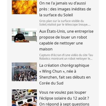
On ne l'a jamais vu d'aussi
alcoolisée du monde. Les premières
traces de bière ont été retrouvées ch
près : des images inédites de
la surface du Soleil
Gros plan sur la surface visible du
Soleil,réalisé par le télescope Inouye.
(NSF/NSO/AURA/MPS) Certains se
Aux États-Unis, une entreprise
préparent peut-être à photographier le
mieux possible l\'éclipse solaire,prévue le
propose de louer un robot
1
capable de nettoyer une
maison
Capture d\'écran d\'une vidéo du site Tau
Robotics montrant un robot nettoyer le
plan de travail d\'une cuisine. (Tau
La création chorégraphique
Robotics)
« Wing Chun », née à
Shenzhen, fait ses débuts en
Corée du Sud
Vous ne voulez pas louper
l'éclipse solaire du 12 août ?
On répond à sept questions