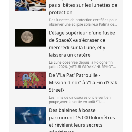
pas si bêtes sur les lunettes de
protection
Des lunettes de protection certifiées pour
observer une éclipse solaire,à Palma de
Majorque (Espagne),le 25 juin 2026.
L'étage supérieur d'une fusée
(JAIME REINA )
de SpaceX va s'écraser ce
mercredi sur la Lune, et y
laissera un cratère
La Lune observée depuis la Pologne fin
juillet 2026. (ARTUR WIDAK / NURPHOTO
) L\'étage supérieur d\'une fusée de
De \"La Pat' Patrouille -
SpaceX doit s\'écraser accidentellement
sur la Lune,mercredi 5 août. Cette coll
Mission dino\" à \"La Fin d'Oak
Street\
Les films de dinosaures ont le vent en
poupe,avec la sortie en août \"La
Pat\'Patrouille : Mission dino\" et \"La fin
Des baleines à bosse
d\'Oak Street\". (APOLLONIA HILVERDA /
FRANCEINFO)
parcourent 15 000 kilomètres
et révèlent leurs secrets