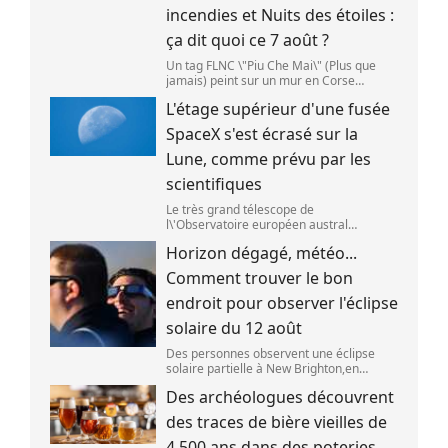
incendies et Nuits des étoiles :
ça dit quoi ce 7 août ?
Un tag FLNC \"Piu Che Mai\" (Plus que
jamais) peint sur un mur en Corse
(illustration). (PASCAL POCHARD-
L'étage supérieur d'une fusée
CASABIANCA )
SpaceX s'est écrasé sur la
Lune, comme prévu par les
scientifiques
Le très grand télescope de
l\'Observatoire européen austral
(ESO),situé au Chili,a détecté des preuves
Horizon dégagé, météo...
que l\'étage supérieur d\'une fusée de
SpaceX s\'est bien écrasé sur la Lune,le 5
Comment trouver le bon
aoû
endroit pour observer l'éclipse
solaire du 12 août
Des personnes observent une éclipse
solaire partielle à New Brighton,en
Nouvelle-Zélande,le 22 septembre 2025.
Des archéologues découvrent
(SANKA VIDANAGAMA )
des traces de bière vieilles de
4 500 ans dans des poteries