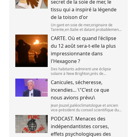
secret de la soie de mer, le
tissu qui a inspiré la légende
de la toison d'or
Un gant en soie de mer,originaire de
Tarente,en Italie et datant probablement
de la fin du XIXe siècle. (OWN WORK /
CARTE. Où et quand l'éclipse
JOHN HILL)
du 12 août sera-t-elle la plus
impressionnante dans
l'Hexagone ?
Des habitants admirent une éclipse
solaire à New Brighton,près de
Christchurch en Nouvelle-Zélande,le 22
Canicules, sécheresse,
septembre 2025. (SANKA VIDANAGAMA )
incendies... \"C'est ce que
nous avions prévu\
Jean Jouzel,paléoclimatologue et ancien
vice-président du conseil scientifique du
Giec,le 6 août 2026 sur franceinfo.
PODCAST. Menaces des
(FRANCEINFO / RADIO FRANCE)
indépendantistes corses,
effets psychologiques des