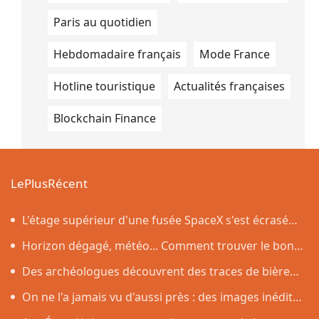
Paris au quotidien
Hebdomadaire français
Mode France
Hotline touristique
Actualités françaises
Blockchain Finance
LePlusRécent
L'étage supérieur d'une fusée SpaceX s'est écrasé
sur la Lune, comme prévu par les scientifiques
Horizon dégagé, météo... Comment trouver le bon
endroit pour observer l'éclipse solaire du 12 août
Des archéologues découvrent des traces de bière
vieilles de 4 500 ans dans des poteries rituelles
On ne l'a jamais vu d'aussi près : des images inédites