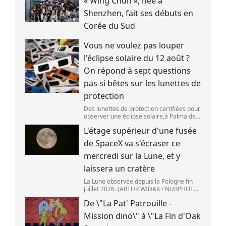
« Wing Chun », née à
Shenzhen, fait ses débuts en
Corée du Sud
Vous ne voulez pas louper
l'éclipse solaire du 12 août ?
On répond à sept questions
pas si bêtes sur les lunettes de
protection
Des lunettes de protection certifiées pour
observer une éclipse solaire,à Palma de
Majorque (Espagne),le 25 juin 2026.
L'étage supérieur d'une fusée
(JAIME REINA )
de SpaceX va s'écraser ce
mercredi sur la Lune, et y
laissera un cratère
La Lune observée depuis la Pologne fin
juillet 2026. (ARTUR WIDAK / NURPHOTO
) L\'étage supérieur d\'une fusée de
De \"La Pat' Patrouille -
SpaceX doit s\'écraser accidentellement
sur la Lune,mercredi 5 août. Cette coll
Mission dino\" à \"La Fin d'Oak