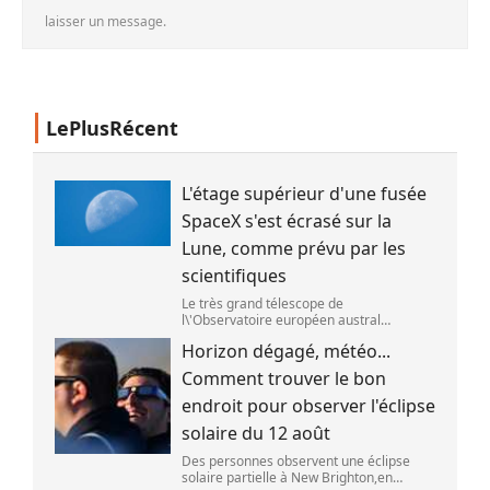
laisser un message.
LePlusRécent
L'étage supérieur d'une fusée
SpaceX s'est écrasé sur la
Lune, comme prévu par les
scientifiques
Le très grand télescope de
l\'Observatoire européen austral
(ESO),situé au Chili,a détecté des preuves
Horizon dégagé, météo...
que l\'étage supérieur d\'une fusée de
SpaceX s\'est bien écrasé sur la Lune,le 5
Comment trouver le bon
aoû
endroit pour observer l'éclipse
solaire du 12 août
Des personnes observent une éclipse
solaire partielle à New Brighton,en