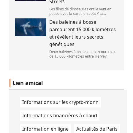
Street\
Les films de dinosaures ont le vent en
poupe,avec la sortie en août \"La
Pat\'Patrouille : Mission dino\" et \"La fin
Des baleines à bosse
d\'Oak Street\". (APOLLONIA HILVERDA /
FRANCEINFO)
parcourent 15 000 kilomètres
et révèlent leurs secrets
génétiques
Deux baleines à bosse ont parcouru plus
de 15 000 kilomètres entre Hervey
Bay,en Australie,et São Paulo,au Brésil.
(Vincent Pommeyrol)
Lien amical
Informations sur les crypto-monn
Informations financières à chaud
Information en ligne
Actualités de Paris