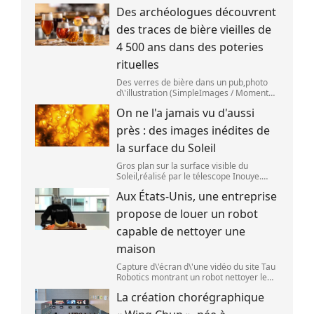
Nouvelle-Zélande,le 22 septembre 2025.
Des archéologues découvrent
(SANKA VIDANAGAMA )
des traces de bière vieilles de
4 500 ans dans des poteries
rituelles
Des verres de bière dans un pub,photo
d\'illustration (SimpleImages / Moment
RF) La bière est la plus ancienne boisson
On ne l'a jamais vu d'aussi
alcoolisée du monde. Les premières
traces de bière ont été retrouvées ch
près : des images inédites de
la surface du Soleil
Gros plan sur la surface visible du
Soleil,réalisé par le télescope Inouye.
(NSF/NSO/AURA/MPS) Certains se
Aux États-Unis, une entreprise
préparent peut-être à photographier le
mieux possible l\'éclipse solaire,prévue le
propose de louer un robot
1
capable de nettoyer une
maison
Capture d\'écran d\'une vidéo du site Tau
Robotics montrant un robot nettoyer le
plan de travail d\'une cuisine. (Tau
La création chorégraphique
Robotics)