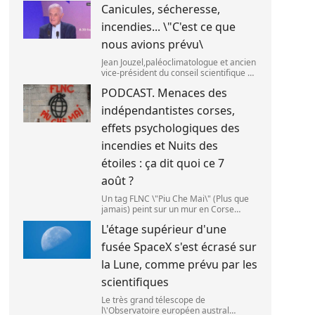
Canicules, sécheresse,
septembre 2025. (SANKA
VIDANAGAMA )
incendies... \"C'est ce que
nous avions prévu\
Jean Jouzel,paléoclimatologue et ancien
vice-président du conseil scientifique du
Giec,le 6 août 2026 sur franceinfo.
PODCAST. Menaces des
(FRANCEINFO / RADIO FRANCE)
indépendantistes corses,
effets psychologiques des
incendies et Nuits des
étoiles : ça dit quoi ce 7
août ?
Un tag FLNC \"Piu Che Mai\" (Plus que
jamais) peint sur un mur en Corse
(illustration). (PASCAL POCHARD-
L'étage supérieur d'une
CASABIANCA )
fusée SpaceX s'est écrasé sur
la Lune, comme prévu par les
scientifiques
Le très grand télescope de
l\'Observatoire européen austral