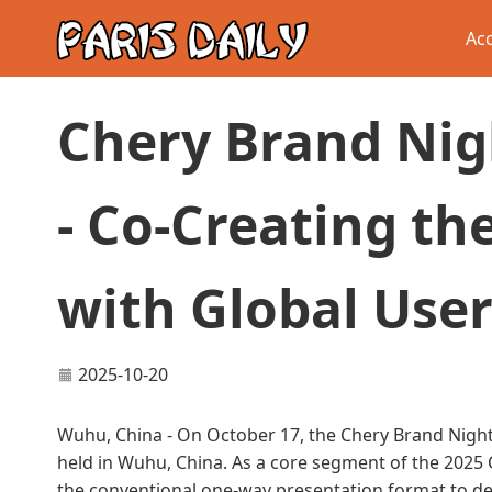
Acc
Chery Brand Nig
- Co-Creating t
with Global Use
2025-10-20
Wuhu, China - On October 17, the Chery Brand Nigh
held in Wuhu, China. As a core segment of the 202
the conventional one-way presentation format to del