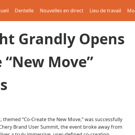
ueil
Dentelle
Nouvelles en direct
Lieu de travail
Mo
ht Grandly Opens
he “New Move”
rs
t, themed “Co-Create the New Move,” was successfully
5 Chery Brand User Summit, the event broke away from
iver a truly immersive, user-defined co-creation