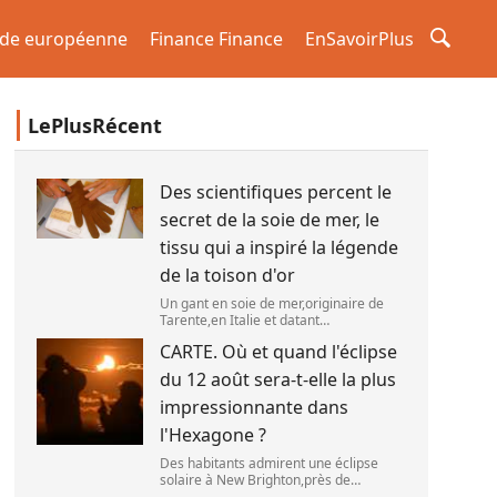
de européenne
Finance Finance
EnSavoirPlus
LePlusRécent
Des scientifiques percent le
secret de la soie de mer, le
tissu qui a inspiré la légende
de la toison d'or
Un gant en soie de mer,originaire de
Tarente,en Italie et datant
probablement de la fin du XIXe siècle.
CARTE. Où et quand l'éclipse
(OWN WORK / JOHN HILL)
du 12 août sera-t-elle la plus
impressionnante dans
l'Hexagone ?
Des habitants admirent une éclipse
solaire à New Brighton,près de
Christchurch en Nouvelle-Zélande,le 22