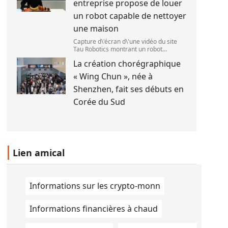
entreprise propose de louer
le 1
un robot capable de nettoyer
une maison
Capture d\'écran d\'une vidéo du site
Tau Robotics montrant un robot
nettoyer le plan de travail d\'une
La création chorégraphique
cuisine. (Tau Robotics)
« Wing Chun », née à
Shenzhen, fait ses débuts en
Corée du Sud
Lien amical
Informations sur les crypto-monn
Informations financières à chaud