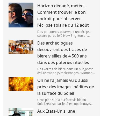
(ESO),situé au Chili,a détecté des
Horizon dégagé, météo...
preuves que l\'étage supérieur d\'une
fusée de SpaceX s\'est bien écrasé sur
Comment trouver le bon
la Lune,le 5 aoû
endroit pour observer
l'éclipse solaire du 12 août
Des personnes observent une éclipse
solaire partielle à New Brighton,en
Nouvelle-Zélande,le 22 septembre
Des archéologues
2025. (SANKA VIDANAGAMA )
découvrent des traces de
bière vieilles de 4 500 ans
dans des poteries rituelles
Des verres de bière dans un pub,photo
d\'illustration (SimpleImages / Moment
RF) La bière est la plus ancienne
On ne l'a jamais vu d'aussi
boisson alcoolisée du monde. Les
premières traces de bière ont été
près : des images inédites de
retrouvées ch
la surface du Soleil
Gros plan sur la surface visible du
Soleil,réalisé par le télescope Inouye.
(NSF/NSO/AURA/MPS) Certains se
Aux États-Unis, une
préparent peut-être à photographier le
mieux possible l\'éclipse solaire,prévue