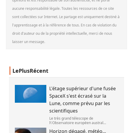
opinions et est responsable de son authenticité, et ne porte
aucune responsabilité légale. Toutes les ressources de ce site
sont collectées sur Internet. Le partage est uniquement destiné à
l'apprentissage et à la référence de tous. En cas de violation du
droit d'auteur ou de la propriété intellectuelle, merci de nous
laisser un message.
LePlusRécent
L'étage supérieur d'une fusée
SpaceX s'est écrasé sur la
Lune, comme prévu par les
scientifiques
Le très grand télescope de
l\'Observatoire européen austral
(ESO),situé au Chili,a détecté des preuves
Horizon dégagé, météo...
que l\'étage supérieur d\'une fusée de