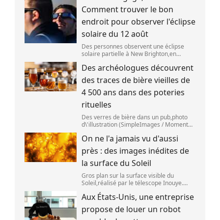
SpaceX s\'est bien écrasé sur la Lune,le 5
Comment trouver le bon
aoû
endroit pour observer l'éclipse
solaire du 12 août
Des personnes observent une éclipse
solaire partielle à New Brighton,en
Nouvelle-Zélande,le 22 septembre 2025.
Des archéologues découvrent
(SANKA VIDANAGAMA )
des traces de bière vieilles de
4 500 ans dans des poteries
rituelles
Des verres de bière dans un pub,photo
d\'illustration (SimpleImages / Moment
RF) La bière est la plus ancienne boisson
On ne l'a jamais vu d'aussi
alcoolisée du monde. Les premières
traces de bière ont été retrouvées ch
près : des images inédites de
la surface du Soleil
Gros plan sur la surface visible du
Soleil,réalisé par le télescope Inouye.
(NSF/NSO/AURA/MPS) Certains se
Aux États-Unis, une entreprise
préparent peut-être à photographier le
mieux possible l\'éclipse solaire,prévue le
propose de louer un robot
1