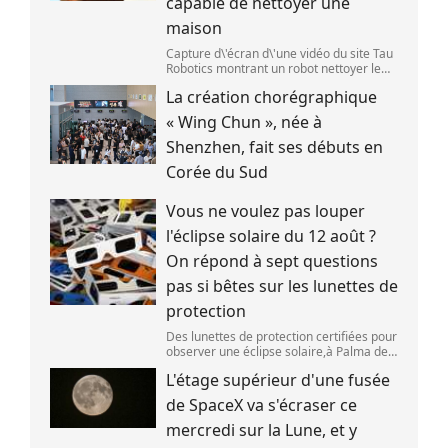
capable de nettoyer une
maison
Capture d\'écran d\'une vidéo du site Tau
Robotics montrant un robot nettoyer le
plan de travail d\'une cuisine. (Tau
La création chorégraphique
Robotics)
« Wing Chun », née à
Shenzhen, fait ses débuts en
Corée du Sud
Vous ne voulez pas louper
l'éclipse solaire du 12 août ?
On répond à sept questions
pas si bêtes sur les lunettes de
protection
Des lunettes de protection certifiées pour
observer une éclipse solaire,à Palma de
Majorque (Espagne),le 25 juin 2026.
L'étage supérieur d'une fusée
(JAIME REINA )
de SpaceX va s'écraser ce
mercredi sur la Lune, et y