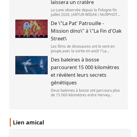
laissera un cratère
La Lune observée depuis la Pologne fin
juillet 2026. (ARTUR WIDAK / NURPHOTO
) L\'étage supérieur d\'une fusée de
De \"La Pat' Patrouille -
SpaceX doit s\'écraser accidentellement
sur la Lune,mercredi 5 août. Cette coll
Mission dino\" à \"La Fin d'Oak
Street\
Les films de dinosaures ont le vent en
poupe,avec la sortie en août \"La
Pat\'Patrouille : Mission dino\" et \"La fin
Des baleines à bosse
d\'Oak Street\". (APOLLONIA HILVERDA /
FRANCEINFO)
parcourent 15 000 kilomètres
et révèlent leurs secrets
génétiques
Deux baleines à bosse ont parcouru plus
de 15 000 kilomètres entre Hervey
Bay,en Australie,et São Paulo,au Brésil.
(Vincent Pommeyrol)
Lien amical