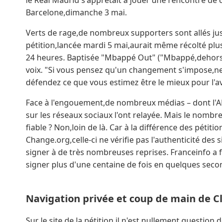
le Real Madrid s'apprêtait à jouer une rencontre de 
Barcelone,dimanche 3 mai.
Verts de rage,de nombreux supporters sont allés ju
pétition,lancée mardi 5 mai,aurait même récolté plus
24 heures. Baptisée "Mbappé Out" ("Mbappé,dehors"),e
voix. "Si vous pensez qu'un changement s'impose,ne r
défendez ce que vous estimez être le mieux pour l'ave
Face à l'engouement,de nombreux médias – dont l'A
sur les réseaux sociaux l'ont relayée. Mais le nombre
fiable ? Non,loin de là. Car à la différence des pé
Change.org,celle-ci ne vérifie pas l'authenticité des 
signer à de très nombreuses reprises. Franceinfo a fa
signer plus d'une centaine de fois en quelques seco
Navigation privée et coup de main de C
Sur le site de la pétition,il n'est nullement question 