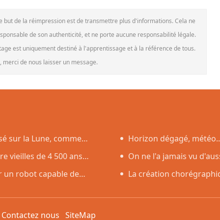
Le but de la réimpression est de transmettre plus d'informations. Cela ne
esponsable de son authenticité, et ne porte aucune responsabilité légale.
rtage est uniquement destiné à l'apprentissage et à la référence de tous.
le, merci de nous laisser un message.
asé sur la Lune, comme
Horizon dégagé, météo..
 vieilles de 4 500 ans
l'éclipse solaire du 12 août
On ne l'a jamais vu d'aus
r un robot capable de
Soleil
La création chorégraphiq
débuts en Corée du Sud
n
Contactez nous
SiteMap