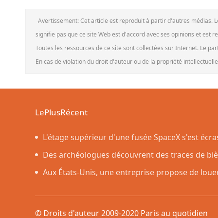
Avertissement: Cet article est reproduit à partir d'autres médias. 
signifie pas que ce site Web est d'accord avec ses opinions et est r
Toutes les ressources de ce site sont collectées sur Internet. Le pa
En cas de violation du droit d'auteur ou de la propriété intellectuel
LePlusRécent
L'étage supérieur d'une fusée SpaceX s'est écr
prévu par les scientifiques
Des archéologues découvrent des traces de bière
dans des poteries rituelles
Aux États-Unis, une entreprise propose de loue
nettoyer une maison
© Droits d'auteur 2009-2020 Paris au quotidie