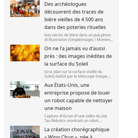
Des archéologues
2025. (SANKA VIDANAGAMA )
découvrent des traces de
bière vieilles de 4 500 ans
dans des poteries rituelles
Des verres de bière dans un pub,photo
d\'illustration (SimpleImages / Moment
RF) La bière est la plus ancienne
On ne l'a jamais vu d'aussi
boisson alcoolisée du monde. Les
premières traces de bière ont été
près : des images inédites de
retrouvées ch
la surface du Soleil
Gros plan sur la surface visible du
Soleil,réalisé par le télescope Inouye.
(NSF/NSO/AURA/MPS) Certains se
Aux États-Unis, une
préparent peut-être à photographier le
mieux possible l\'éclipse solaire,prévue
entreprise propose de louer
le 1
un robot capable de nettoyer
une maison
Capture d\'écran d\'une vidéo du site
Tau Robotics montrant un robot
nettoyer le plan de travail d\'une
La création chorégraphique
cuisine. (Tau Robotics)
« Wing Chun », née à