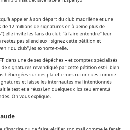
championnat décisive face à l'Espanyol
squ'à appeler à son départ du club madrilène et une
 de 12 millions de signatures en à peine plus de
lle invite les fans du club "à faire entendre" leur
estez pas silencieux : signez cette pétition et
nir du club",les exhorte-t-elle.
FP dans une de ses dépêches – et comptes spécialisés
 de signatures revendiqué par cette pétition est-il bien
titions hébergées sur des plateformes reconnues comme
signatures et laisse les internautes mal intentionnés
it le test et a réussi,en quelques clics seulement,à
ndes. On vous explique.
laude
de s'inscrire,ou de faire vérifier son mail,comme le ferait