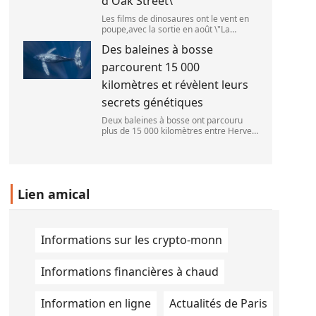
d'Oak Street\
Les films de dinosaures ont le vent en
poupe,avec la sortie en août \"La
Pat\'Patrouille : Mission dino\" et \"La fin
Des baleines à bosse
d\'Oak Street\". (APOLLONIA HILVERDA
/ FRANCEINFO)
parcourent 15 000
kilomètres et révèlent leurs
secrets génétiques
Deux baleines à bosse ont parcouru
plus de 15 000 kilomètres entre Hervey
Bay,en Australie,et São Paulo,au Brésil.
(Vincent Pommeyrol)
Lien amical
Informations sur les crypto-monn
Informations financières à chaud
Information en ligne
Actualités de Paris