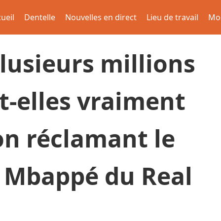
ueil
Dentelle
Nouvelles en direct
Lieu de travail
Mo
usieurs millions
t-elles vraiment
on réclamant le
n Mbappé du Real