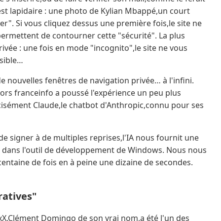
 est lapidaire : une photo de Kylian Mbappé,un court
". Si vous cliquez dessus une première fois,le site ne
permettent de contourner cette "sécurité". La plus
ivée : une fois en mode "incognito",le site ne vous
ssible…
de nouvelles fenêtres de navigation privée… à l'infini.
lors franceinfo a poussé l'expérience un peu plus
s précisément Claude,le chatbot d'Anthropic,connu pour ses
igner à de multiples reprises,l'IA nous fournit une
r dans l'outil de développement de Windows. Nous nous
entaine de fois en à peine une dizaine de secondes.
ratives"
axX,Clément Domingo de son vrai nom,a été l'un des