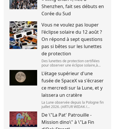
Shenzhen, fait ses débuts en
Corée du Sud
Vous ne voulez pas louper
l'éclipse solaire du 12 août ?
On répond à sept questions
pas si bêtes sur les lunettes
de protection
Des lunettes de protection certifiées
pour observer une éclipse solaire,à
Palma de Majorque (Espagne),le 25 juin
L'étage supérieur d'une
2026. (JAIME REINA )
fusée de SpaceX va s'écraser
ce mercredi sur la Lune, et y
laissera un cratère
La Lune observée depuis la Pologne fin
juillet 2026. (ARTUR WIDAK /
NURPHOTO ) L\'étage supérieur d\'une
De \"La Pat' Patrouille -
fusée de SpaceX doit s\'écraser
accidentellement sur la Lune,mercredi
Mission dino\" à \"La Fin
5 août. Cette coll