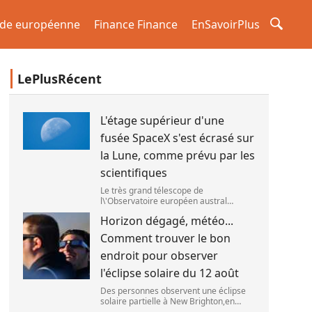
de européenne
Finance Finance
EnSavoirPlus
LePlusRécent
L'étage supérieur d'une
fusée SpaceX s'est écrasé sur
la Lune, comme prévu par les
scientifiques
Le très grand télescope de
l\'Observatoire européen austral
(ESO),situé au Chili,a détecté des
Horizon dégagé, météo...
preuves que l\'étage supérieur d\'une
fusée de SpaceX s\'est bien écrasé sur
Comment trouver le bon
la Lune,le 5 aoû
endroit pour observer
l'éclipse solaire du 12 août
Des personnes observent une éclipse
solaire partielle à New Brighton,en
Nouvelle-Zélande,le 22 septembre