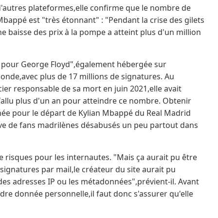
r d'autres plateformes,elle confirme que le nombre de
Mbappé est "très étonnant" : "Pendant la crise des gilets
e baisse des prix à la pompe a atteint plus d'un million
ice pour George Floyd",également hébergée sur
onde,avec plus de 17 millions de signatures. Au
er responsable de sa mort en juin 2021,elle avait
a fallu plus d'un an pour atteindre ce nombre. Obtenir
rnée pour le départ de Kylian Mbappé du Real Madrid
ive de fans madrilènes désabusés un peu partout dans
 risques pour les internautes. "Mais ça aurait pu être
 signatures par mail,le créateur du site aurait pu
des adresses IP ou les métadonnées",prévient-il. Avant
ndre donnée personnelle,il faut donc s'assurer qu'elle