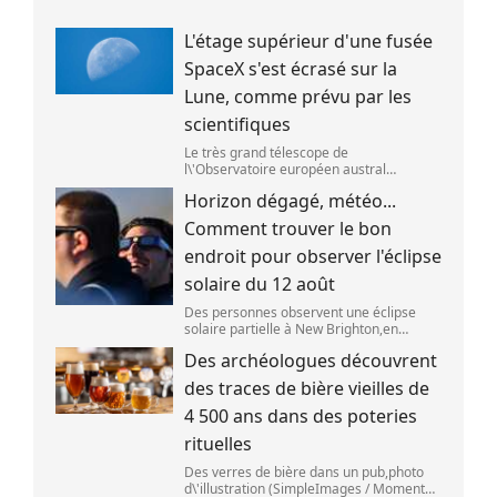
L'étage supérieur d'une fusée
SpaceX s'est écrasé sur la
Lune, comme prévu par les
scientifiques
Le très grand télescope de
l\'Observatoire européen austral
(ESO),situé au Chili,a détecté des preuves
Horizon dégagé, météo...
que l\'étage supérieur d\'une fusée de
SpaceX s\'est bien écrasé sur la Lune,le 5
Comment trouver le bon
aoû
endroit pour observer l'éclipse
solaire du 12 août
Des personnes observent une éclipse
solaire partielle à New Brighton,en
Nouvelle-Zélande,le 22 septembre 2025.
Des archéologues découvrent
(SANKA VIDANAGAMA )
des traces de bière vieilles de
4 500 ans dans des poteries
rituelles
Des verres de bière dans un pub,photo
d\'illustration (SimpleImages / Moment