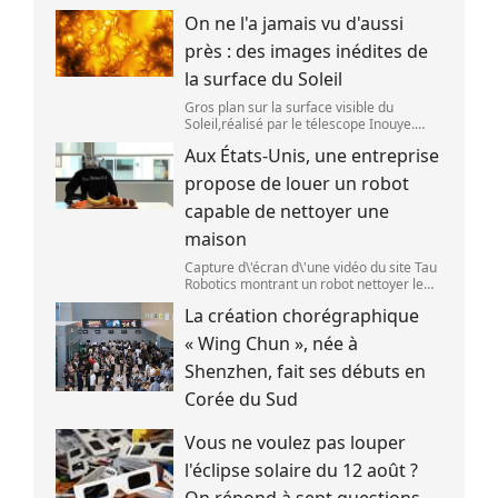
RF) La bière est la plus ancienne boisson
On ne l'a jamais vu d'aussi
alcoolisée du monde. Les premières
traces de bière ont été retrouvées ch
près : des images inédites de
la surface du Soleil
Gros plan sur la surface visible du
Soleil,réalisé par le télescope Inouye.
(NSF/NSO/AURA/MPS) Certains se
Aux États-Unis, une entreprise
préparent peut-être à photographier le
mieux possible l\'éclipse solaire,prévue le
propose de louer un robot
1
capable de nettoyer une
maison
Capture d\'écran d\'une vidéo du site Tau
Robotics montrant un robot nettoyer le
plan de travail d\'une cuisine. (Tau
La création chorégraphique
Robotics)
« Wing Chun », née à
Shenzhen, fait ses débuts en
Corée du Sud
Vous ne voulez pas louper
l'éclipse solaire du 12 août ?