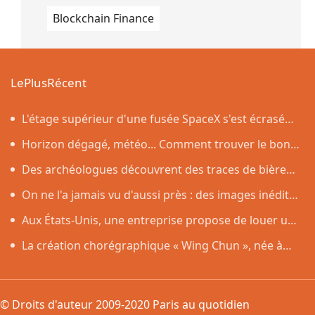
Blockchain Finance
LePlusRécent
L'étage supérieur d'une fusée SpaceX s'est écrasé
sur la Lune, comme prévu par les scientifiques
Horizon dégagé, météo... Comment trouver le bon
endroit pour observer l'éclipse solaire du 12 août
Des archéologues découvrent des traces de bière
vieilles de 4 500 ans dans des poteries rituelles
On ne l'a jamais vu d'aussi près : des images inédites
de la surface du Soleil
Aux États-Unis, une entreprise propose de louer un
robot capable de nettoyer une maison
La création chorégraphique « Wing Chun », née à
Shenzhen, fait ses débuts en Corée du Sud
© Droits d'auteur 2009-2020 Paris au quotidien