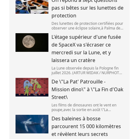
On répond à sept questions
pas si bêtes sur les lunettes de
protection
Des lunettes de protection certifiées pour
observer une éclipse solaire,à Palma de
Majorque (Espagne),le 25 juin 2026.
L'étage supérieur d'une fusée
(JAIME REINA )
de SpaceX va s'écraser ce
mercredi sur la Lune, et y
laissera un cratère
La Lune observée depuis la Pologne fin
juillet 2026. (ARTUR WIDAK / NURPHOTO
) L\'étage supérieur d\'une fusée de
De \"La Pat' Patrouille -
SpaceX doit s\'écraser accidentellement
sur la Lune,mercredi 5 août. Cette coll
Mission dino\" à \"La Fin d'Oak
Street\
Les films de dinosaures ont le vent en
poupe,avec la sortie en août \"La
Pat\'Patrouille : Mission dino\" et \"La fin
Des baleines à bosse
d\'Oak Street\". (APOLLONIA HILVERDA /
FRANCEINFO)
parcourent 15 000 kilomètres
et révèlent leurs secrets