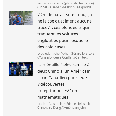
semi-conducteurs (photo d\'illustration).
(Lionel VADAM / MAXPPP) Les grandes
entreprises de la tech ont vu leur cours
\"On disparaît sous l'eau, ça
de bourse reculer,mardi 28 juillet,après
deux annonces venues de Chine. Au
ne laisse quasiment aucune
cœu
trace\" : ces plongeurs qui
traquent les voitures
englouties pour résoudre
des cold cases
L\'adjudant-chef Yohan Gérard lors Lors
d\'une plongée à Conflans-Sainte-
Honorine pour une recherche sur la
La médaille Fields remise à
Seine. (DAVID DI GIACOMO /
FRANCEINFO)
deux Chinois, un Américain
et un Canadien pour leurs
\"découvertes
exceptionnelles\" en
mathématiques
Les lauréats de la médaille Fields – le
Chinois Yu Deng,l\'Américain John
Pardon,le Canadien Jacob Tsimerman et
la Chinoise Hong Wang – lors du