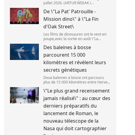
juillet 2026. (ARTUR WIDAK /
NURPHOTO ) L\'étage supérieur d\'une
De \"La Pat' Patrouille -
fusée de SpaceX doit s\'écraser
accidentellement sur la Lune,mercredi
Mission dino\" à \"La Fin
5 août. Cette coll
d'Oak Street\
Les films de dinosaures ont le vent en
poupe,avec la sortie en août \"La
Pat\'Patrouille : Mission dino\" et \"La fin
Des baleines à bosse
d\'Oak Street\". (APOLLONIA HILVERDA
/ FRANCEINFO)
parcourent 15 000
kilomètres et révèlent leurs
secrets génétiques
Deux baleines à bosse ont parcouru
plus de 15 000 kilomètres entre Hervey
Bay,en Australie,et São Paulo,au Brésil.
\"Le plus grand recensement
(Vincent Pommeyrol)
jamais réalisé\" : au cœur des
derniers préparatifs du
lancement de Roman, le
nouveau télescope de la
Nasa qui doit cartographier