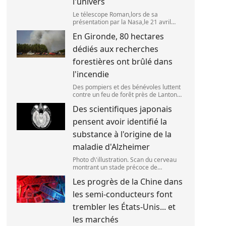
l'univers
Le télescope Roman,lors de sa
présentation par la Nasa,le 21 avril
2026 dans le Maryland,aux Etats-Unis.
En Gironde, 80 hectares
(SAUL LOEB )
dédiés aux recherches
forestières ont brûlé dans
l'incendie
Des pompiers et des bénévoles luttent
contre un feu de forêt près de Lanton
(Gironde),le 29 juillet 2026. (ED JONES )
Des scientifiques japonais
pensent avoir identifié la
substance à l'origine de la
maladie d'Alzheimer
Photo d\'illustration. Scan du cerveau
montrant un stade précoce de
démence/maladie d\'Alzheimer,le 30
Les progrès de la Chine dans
mai 2025 à Londres,en Angleterre.
(Peter Dazeley / Getty Images Europe)
les semi-conducteurs font
trembler les États-Unis... et
les marchés