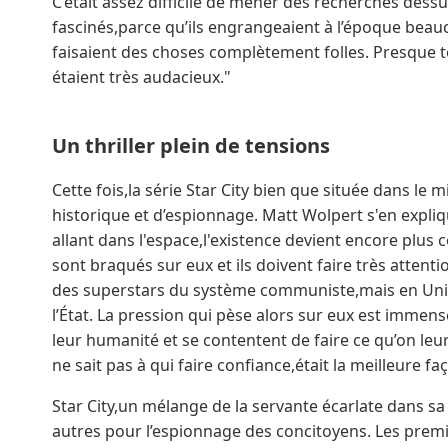
C’était assez difficile de mener des recherches dess
fascinés,parce qu’ils engrangeaient à l’époque beauco
faisaient des choses complètement folles. Presque tou
étaient très audacieux."
Un thriller plein de tensions
Cette fois,la série Star City bien que située dans le m
historique et d’espionnage. Matt Wolpert s'en expliq
allant dans l'espace,l'existence devient encore plus 
sont braqués sur eux et ils doivent faire très attentio
des superstars du système communiste,mais en Unio
l’État. La pression qui pèse alors sur eux est immense
leur humanité et se contentent de faire ce qu’on leu
ne sait pas à qui faire confiance,était la meilleure fa
Star City,un mélange de la servante écarlate dans sa d
autres pour l’espionnage des concitoyens. Les premi