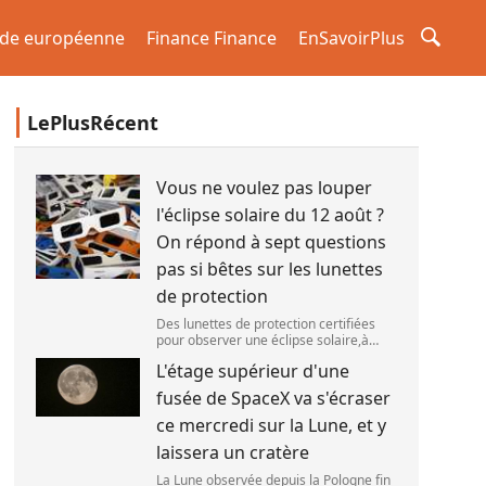
de européenne
Finance Finance
EnSavoirPlus
LePlusRécent
Vous ne voulez pas louper
l'éclipse solaire du 12 août ?
On répond à sept questions
pas si bêtes sur les lunettes
de protection
Des lunettes de protection certifiées
pour observer une éclipse solaire,à
Palma de Majorque (Espagne),le 25 juin
L'étage supérieur d'une
2026. (JAIME REINA )
fusée de SpaceX va s'écraser
ce mercredi sur la Lune, et y
laissera un cratère
La Lune observée depuis la Pologne fin