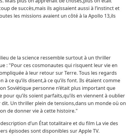
us. Mais plus on apprenait de choses,plus on était
up de succès,mais ils agissaient aussi à l’instinct et
tes les missions avaient un côté à la Apollo 13,ils
ilieu de la science ressemble surtout à un thriller
ue : "Pour ces cosmonautes qui risquent leur vie en
compliquée à leur retour sur Terre. Tous les regards
n à ce qu’ils disent,à ce qu’ils font. Ils étaient comme
n Soviétique personne n’était plus important que
 pour qu’ils soient parfaits,qu’ils en viennent à oublier
r dit. Un thriller plein de tensions,dans un monde où on
çon de donner vie à cette histoire."
escription d’un État totalitaire et du film La vie des
ers épisodes sont disponibles sur Apple TV.