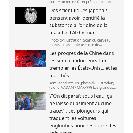
contre un feu de forêt près de Lanton
(Gironde),le 29 juillet 2026. (ED JONES )
Des scientifiques japonais
pensent avoir identifié la
substance à l'origine de la
maladie d'Alzheimer
Photo d\'illustration. Scan du cerveau
montrant un stade précoce de
démence/maladie d\'Alzheimer,le 30 mai
Les progrès de la Chine dans
2025 à Londres,en Angleterre. (Peter
Dazeley / Getty Images Europe)
les semi-conducteurs font
trembler les États-Unis... et les
marchés
semi-conducteurs (photo d\'illustration).
(Lionel VADAM / MAXPPP) Les grandes
entreprises de la tech ont vu leur cours
\"On disparaît sous l'eau, ça
de bourse reculer,mardi 28 juillet,après
deux annonces venues de Chine. Au cœu
ne laisse quasiment aucune
trace\" : ces plongeurs qui
traquent les voitures
englouties pour résoudre des
cold cases