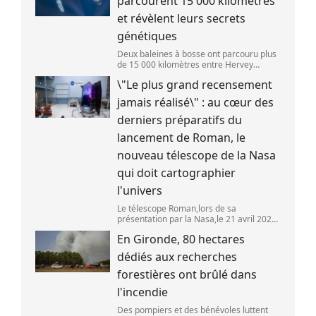
parcourent 15 000 kilomètres
et révèlent leurs secrets
génétiques
Deux baleines à bosse ont parcouru plus
de 15 000 kilomètres entre Hervey
Bay,en Australie,et São Paulo,au Brésil.
\"Le plus grand recensement
(Vincent Pommeyrol)
jamais réalisé\" : au cœur des
derniers préparatifs du
lancement de Roman, le
nouveau télescope de la Nasa
qui doit cartographier
l'univers
Le télescope Roman,lors de sa
présentation par la Nasa,le 21 avril 2026
dans le Maryland,aux Etats-Unis. (SAUL
En Gironde, 80 hectares
LOEB )
dédiés aux recherches
forestières ont brûlé dans
l'incendie
Des pompiers et des bénévoles luttent