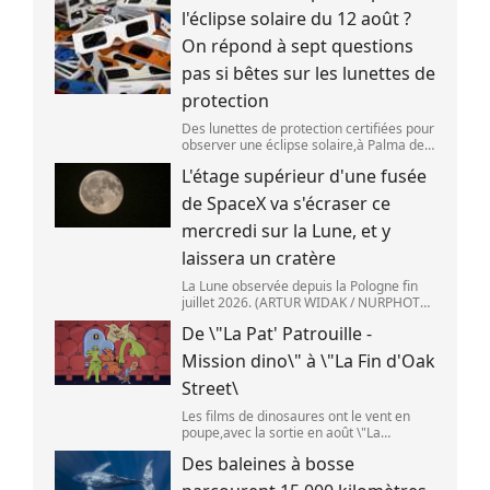
l'éclipse solaire du 12 août ?
On répond à sept questions
pas si bêtes sur les lunettes de
protection
Des lunettes de protection certifiées pour
observer une éclipse solaire,à Palma de
Majorque (Espagne),le 25 juin 2026.
L'étage supérieur d'une fusée
(JAIME REINA )
de SpaceX va s'écraser ce
mercredi sur la Lune, et y
laissera un cratère
La Lune observée depuis la Pologne fin
juillet 2026. (ARTUR WIDAK / NURPHOTO
) L\'étage supérieur d\'une fusée de
De \"La Pat' Patrouille -
SpaceX doit s\'écraser accidentellement
sur la Lune,mercredi 5 août. Cette coll
Mission dino\" à \"La Fin d'Oak
Street\
Les films de dinosaures ont le vent en
poupe,avec la sortie en août \"La
Pat\'Patrouille : Mission dino\" et \"La fin
Des baleines à bosse
d\'Oak Street\". (APOLLONIA HILVERDA /
FRANCEINFO)