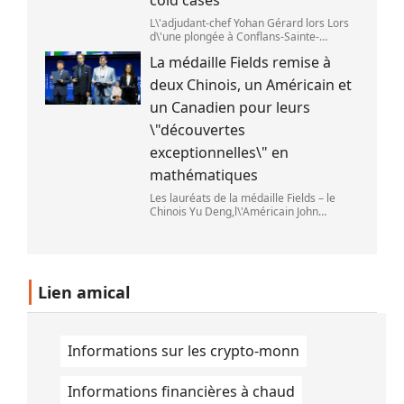
L\'adjudant-chef Yohan Gérard lors Lors
d\'une plongée à Conflans-Sainte-
Honorine pour une recherche sur la
La médaille Fields remise à
Seine. (DAVID DI GIACOMO /
FRANCEINFO)
deux Chinois, un Américain et
un Canadien pour leurs
\"découvertes
exceptionnelles\" en
mathématiques
Les lauréats de la médaille Fields – le
Chinois Yu Deng,l\'Américain John
Pardon,le Canadien Jacob Tsimerman et
la Chinoise Hong Wang – lors du Congrès
international des mathématiciens à Phil
Lien amical
Informations sur les crypto-monn
Informations financières à chaud