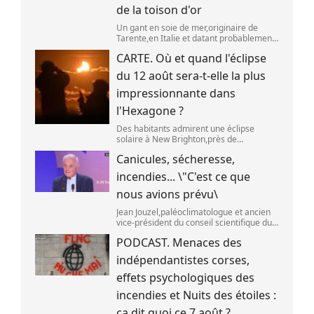
de la toison d'or
Un gant en soie de mer,originaire de
Tarente,en Italie et datant probablement
de la fin du XIXe siècle. (OWN WORK /
CARTE. Où et quand l'éclipse
JOHN HILL)
du 12 août sera-t-elle la plus
impressionnante dans
l'Hexagone ?
Des habitants admirent une éclipse
solaire à New Brighton,près de
Christchurch en Nouvelle-Zélande,le 22
Canicules, sécheresse,
septembre 2025. (SANKA VIDANAGAMA )
incendies... \"C'est ce que
nous avions prévu\
Jean Jouzel,paléoclimatologue et ancien
vice-président du conseil scientifique du
Giec,le 6 août 2026 sur franceinfo.
PODCAST. Menaces des
(FRANCEINFO / RADIO FRANCE)
indépendantistes corses,
effets psychologiques des
incendies et Nuits des étoiles :
ça dit quoi ce 7 août ?