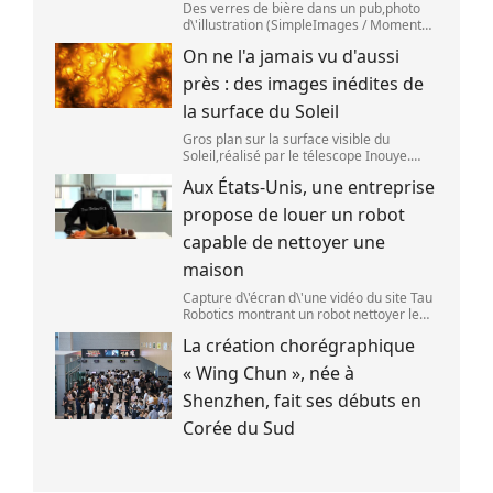
Des verres de bière dans un pub,photo
d\'illustration (SimpleImages / Moment
RF) La bière est la plus ancienne boisson
On ne l'a jamais vu d'aussi
alcoolisée du monde. Les premières
traces de bière ont été retrouvées ch
près : des images inédites de
la surface du Soleil
Gros plan sur la surface visible du
Soleil,réalisé par le télescope Inouye.
(NSF/NSO/AURA/MPS) Certains se
Aux États-Unis, une entreprise
préparent peut-être à photographier le
mieux possible l\'éclipse solaire,prévue le
propose de louer un robot
1
capable de nettoyer une
maison
Capture d\'écran d\'une vidéo du site Tau
Robotics montrant un robot nettoyer le
plan de travail d\'une cuisine. (Tau
La création chorégraphique
Robotics)
« Wing Chun », née à
Shenzhen, fait ses débuts en
Corée du Sud