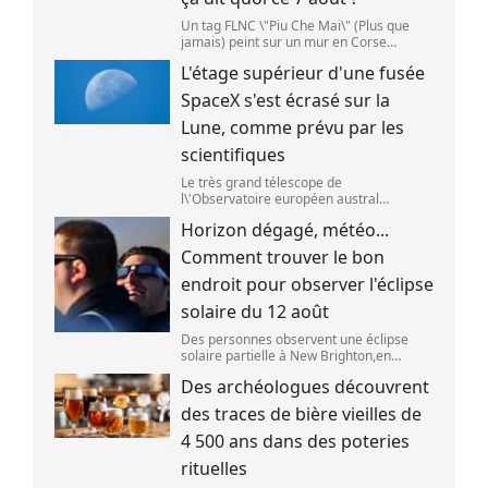
Un tag FLNC \"Piu Che Mai\" (Plus que
jamais) peint sur un mur en Corse
(illustration). (PASCAL POCHARD-
L'étage supérieur d'une fusée
CASABIANCA )
SpaceX s'est écrasé sur la
Lune, comme prévu par les
scientifiques
Le très grand télescope de
l\'Observatoire européen austral
(ESO),situé au Chili,a détecté des preuves
Horizon dégagé, météo...
que l\'étage supérieur d\'une fusée de
SpaceX s\'est bien écrasé sur la Lune,le 5
Comment trouver le bon
aoû
endroit pour observer l'éclipse
solaire du 12 août
Des personnes observent une éclipse
solaire partielle à New Brighton,en
Nouvelle-Zélande,le 22 septembre 2025.
Des archéologues découvrent
(SANKA VIDANAGAMA )
des traces de bière vieilles de
4 500 ans dans des poteries
rituelles