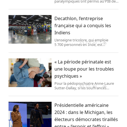
paralympiques ont permis au PIB de
progresser de 0,4 %, au troisième
trimestre 2024, et donné un coup de
pouce à la consommation. Mais
Decathlon, l’entreprise
l’activité économique hors JO reste
atone, voire inquiétante, pour 2025.
française qui a conquis les
Indiens
L’enseigne tricolore, qui emploie
10-29
5 700 personnes en Inde, est
appréciée pour ses petits prix. Elle a
vu ses ventes bondir localement de
37 % en 2023 et compte investir
« La période périnatale est
100 millions d’euros en cinq ans pour
se développer en ligne et dans les
une loupe pour les troubles
villes moyennes.
psychiques »
Pour la pédopsychiatre Anne-Laure
10-29
Sutter-Dallay, si les souffrances
psychiques pouvant accompagner la
maternité touchent une majorité de
femmes avec des antécédents
Présidentielle américaine
psychiatriques, la période rend toutes
les femmes vulnérables.
2024 : dans le Michigan, les
électeurs démocrates tiraillés
entre « l’espoir et l’effroi »