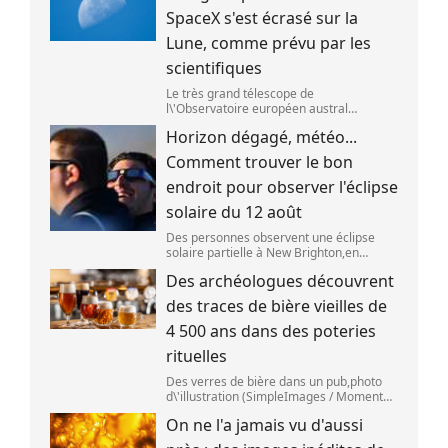
SpaceX s'est écrasé sur la
Lune, comme prévu par les
scientifiques
Le très grand télescope de
l\'Observatoire européen austral
(ESO),situé au Chili,a détecté des preuves
Horizon dégagé, météo...
que l\'étage supérieur d\'une fusée de
SpaceX s\'est bien écrasé sur la Lune,le 5
Comment trouver le bon
aoû
endroit pour observer l'éclipse
solaire du 12 août
Des personnes observent une éclipse
solaire partielle à New Brighton,en
Nouvelle-Zélande,le 22 septembre 2025.
Des archéologues découvrent
(SANKA VIDANAGAMA )
des traces de bière vieilles de
4 500 ans dans des poteries
rituelles
Des verres de bière dans un pub,photo
d\'illustration (SimpleImages / Moment
RF) La bière est la plus ancienne boisson
On ne l'a jamais vu d'aussi
alcoolisée du monde. Les premières
traces de bière ont été retrouvées ch