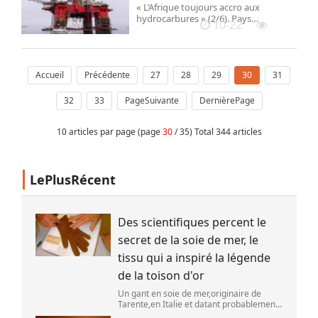
« L’Afrique toujours accro aux
hydrocarbures » (2/6). Pays
10-22
producteur à l’horizon 2030, la
Namibie disposerait de réserves
offshore d’environ 11 milliards de
barils à 280 kilomètres de ses côtes.
Selon les autorités, le pétrole va
Accueil
Précédente
27
28
29
30
31
permettre de doubler le PIB d’ici à
2040.
32
33
PageSuivante
DernièrePage
10 articles par page (page
30
/ 35) Total 344 articles
LePlusRécent
Des scientifiques percent le
secret de la soie de mer, le
tissu qui a inspiré la légende
de la toison d'or
Un gant en soie de mer,originaire de
Tarente,en Italie et datant probablement
de la fin du XIXe siècle. (OWN WORK /