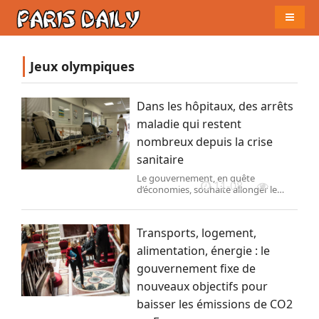
Naviga
Jeux olympiques
Dans les hôpitaux, des arrêts
maladie qui restent
nombreux depuis la crise
sanitaire
Le gouvernement, en quête
11-08
d’économies, souhaite allonger le
délai de carence d’un à trois jours, une
mesure qui pourrait avoir un impact
non négligeable sur des personnels
Transports, logement,
aux conditions de travail souvent
difficiles.
alimentation, énergie : le
gouvernement fixe de
nouveaux objectifs pour
baisser les émissions de CO2