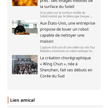
près : des images inédites de
la surface du Soleil
Gros plan sur la surface visible du
Soleil,réalisé par le télescope Inouye.
(NSF/NSO/AURA/MPS) Certains se
Aux États-Unis, une entreprise
préparent peut-être à photographier le
mieux possible l\'éclipse solaire,prévue le
propose de louer un robot
1
capable de nettoyer une
maison
Capture d\'écran d\'une vidéo du site Tau
Robotics montrant un robot nettoyer le
plan de travail d\'une cuisine. (Tau
La création chorégraphique
Robotics)
« Wing Chun », née à
Shenzhen, fait ses débuts en
Corée du Sud
Lien amical