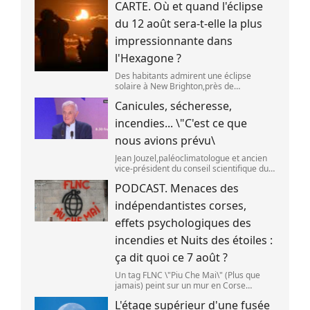
CARTE. Où et quand l'éclipse
JOHN HILL)
du 12 août sera-t-elle la plus
impressionnante dans
l'Hexagone ?
Des habitants admirent une éclipse
solaire à New Brighton,près de
Christchurch en Nouvelle-Zélande,le 22
Canicules, sécheresse,
septembre 2025. (SANKA VIDANAGAMA )
incendies... \"C'est ce que
nous avions prévu\
Jean Jouzel,paléoclimatologue et ancien
vice-président du conseil scientifique du
Giec,le 6 août 2026 sur franceinfo.
PODCAST. Menaces des
(FRANCEINFO / RADIO FRANCE)
indépendantistes corses,
effets psychologiques des
incendies et Nuits des étoiles :
ça dit quoi ce 7 août ?
Un tag FLNC \"Piu Che Mai\" (Plus que
jamais) peint sur un mur en Corse
(illustration). (PASCAL POCHARD-
L'étage supérieur d'une fusée
CASABIANCA )