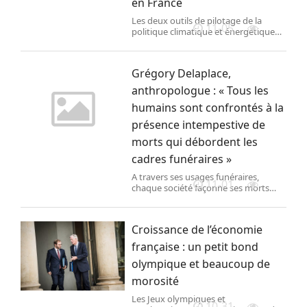
en France
Les deux outils de pilotage de la
11-05
politique climatique et énergétique
du pays, la stratégie nationale bas
carbone et la programmation
pluriannuelle de l’énergie, sont
Grégory Delaplace,
soumis à consultation publique à
partir de lundi.
anthropologue : « Tous les
humains sont confrontés à la
présence intempestive de
morts qui débordent les
cadres funéraires »
A travers ses usages funéraires,
11-01
chaque société façonne ses morts
comme un certain type de personne
ayant un rôle à jouer dans la société
des vivants : ancêtre charismatique,
Croissance de l’économie
esprit bienveillant ou fantôme
obsédant, avance le chercheur
française : un petit bond
Grégory Delaplace dans un entretien
olympique et beaucoup de
au « Monde » qui explore l’infinité des
mondes invisibles.
morosité
Les Jeux olympiques et
10-31