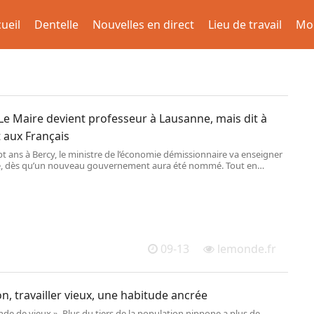
ueil
Dentelle
Nouvelles en direct
Lieu de travail
Mo
Le Maire devient professeur à Lausanne, mais dit à
 aux Français
t ans à Bercy, le ministre de l’économie démissionnaire va enseigner
e, dès qu’un nouveau gouvernement aura été nommé. Tout en
n œil sur la politique française.
09-13
lemonde.fr
n, travailler vieux, une habitude ancrée
e de vieux ». Plus du tiers de la population nippone a plus de