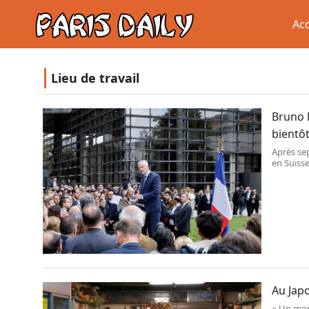
Acc
Lieu de travail
Bruno 
bientôt
Après sep
en Suiss
gardant u
Au Japo
« Un mond