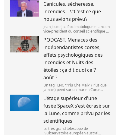
Canicules, sécheresse,
septembre 2025. (SANKA
VIDANAGAMA )
incendies... \"C'est ce que
nous avions prévu\
Jean Jouzel,paléoclimatologue et ancien
vice-président du conseil scientifique du
Giec,le 6 août 2026 sur franceinfo.
PODCAST. Menaces des
(FRANCEINFO / RADIO FRANCE)
indépendantistes corses,
effets psychologiques des
incendies et Nuits des
étoiles : ça dit quoi ce 7
août ?
Un tag FLNC \"Piu Che Mai\" (Plus que
jamais) peint sur un mur en Corse
(illustration). (PASCAL POCHARD-
L'étage supérieur d'une
CASABIANCA )
fusée SpaceX s'est écrasé sur
la Lune, comme prévu par les
scientifiques
Le très grand télescope de
l\'Observatoire européen austral