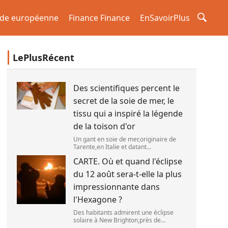
de européenne
Finance Finance
EnSavoirPlus
LePlusRécent
Des scientifiques percent le
secret de la soie de mer, le
tissu qui a inspiré la légende
de la toison d'or
Un gant en soie de mer,originaire de
Tarente,en Italie et datant
probablement de la fin du XIXe siècle.
CARTE. Où et quand l'éclipse
(OWN WORK / JOHN HILL)
du 12 août sera-t-elle la plus
impressionnante dans
l'Hexagone ?
Des habitants admirent une éclipse
solaire à New Brighton,près de
Christchurch en Nouvelle-Zélande,le 22