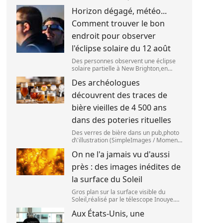
(ESO),situé au Chili,a détecté des
Horizon dégagé, météo...
preuves que l\'étage supérieur d\'une
fusée de SpaceX s\'est bien écrasé sur
Comment trouver le bon
la Lune,le 5 aoû
endroit pour observer
l'éclipse solaire du 12 août
Des personnes observent une éclipse
solaire partielle à New Brighton,en
Nouvelle-Zélande,le 22 septembre
Des archéologues
2025. (SANKA VIDANAGAMA )
découvrent des traces de
bière vieilles de 4 500 ans
dans des poteries rituelles
Des verres de bière dans un pub,photo
d\'illustration (SimpleImages / Moment
RF) La bière est la plus ancienne
On ne l'a jamais vu d'aussi
boisson alcoolisée du monde. Les
premières traces de bière ont été
près : des images inédites de
retrouvées ch
la surface du Soleil
Gros plan sur la surface visible du
Soleil,réalisé par le télescope Inouye.
(NSF/NSO/AURA/MPS) Certains se
Aux États-Unis, une
préparent peut-être à photographier le
mieux possible l\'éclipse solaire,prévue