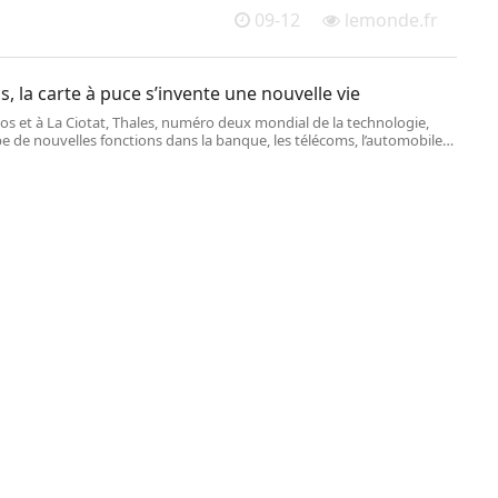
09-12
lemonde.fr
s, la carte à puce s’invente une nouvelle vie
s et à La Ciotat, Thales, numéro deux mondial de la technologie,
e de nouvelles fonctions dans la banque, les télécoms, l’automobile
ersécurité.