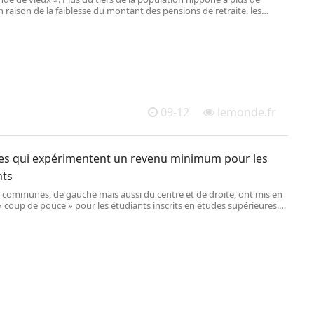
n raison de la faiblesse du montant des pensions de retraite, les
sont nombreux à travailler jusqu’à 80 ans.
09-12
lemonde.fr
lles qui expérimentent un revenu minimum pour les
nts
s communes, de gauche mais aussi du centre et de droite, ont mis en
« coup de pouce » pour les étudiants inscrits en études supérieures.
ère de compléter un système de bourses insuffisant.