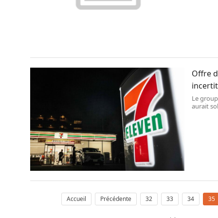
Offre d
incert
Le groupe
aurait so
décision 
Accueil
Précédente
32
33
34
35