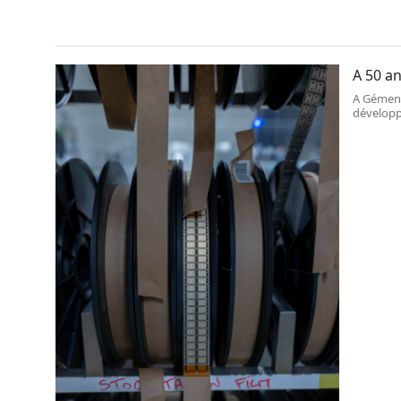
A 50 an
A Gémeno
développ
ou la cyb