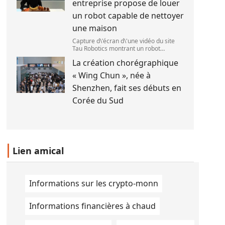
entreprise propose de louer
le 1
un robot capable de nettoyer
une maison
Capture d\'écran d\'une vidéo du site
Tau Robotics montrant un robot
nettoyer le plan de travail d\'une
La création chorégraphique
cuisine. (Tau Robotics)
« Wing Chun », née à
Shenzhen, fait ses débuts en
Corée du Sud
Lien amical
Informations sur les crypto-monn
Informations financières à chaud