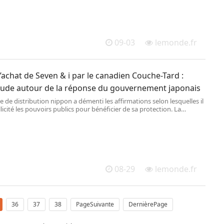
09-03
lemonde.fr
’achat de Seven & i par le canadien Couche-Tard :
itude autour de la réponse du gouvernement japonais
 de distribution nippon a démenti les affirmations selon lesquelles il
llicité les pouvoirs publics pour bénéficier de sa protection. La
revient au ministère des finances.
08-29
lemonde.fr
36
37
38
PageSuivante
DernièrePage