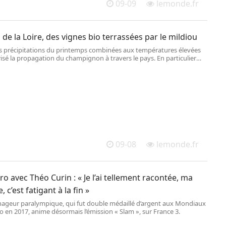
09-09
lemonde.fr
 de la Loire, des vignes bio terrassées par le mildiou
es précipitations du printemps combinées aux températures élevées
isé la propagation du champignon à travers le pays. En particulier
vignobles de Touraine, où les producteurs bio prévoient des
s dérisoires.
09-08
lemonde.fr
o avec Théo Curin : « Je l’ai tellement racontée, ma
, c’est fatigant à la fin »
 nageur paralympique, qui fut double médaillé d’argent aux Mondiaux
 en 2017, anime désormais l’émission « Slam », sur France 3.