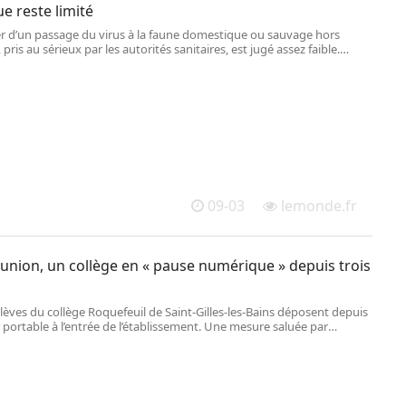
ue reste limité
r d’un passage du virus à la faune domestique ou sauvage hors
, pris au sérieux par les autorités sanitaires, est jugé assez faible.
des cas de contamination de l’homme vers l’animal ont été
tés.
09-03
lemonde.fr
union, un collège en « pause numérique » depuis trois
lèves du collège Roquefeuil de Saint-Gilles-les-Bains déposent depuis
 portable à l’entrée de l’établissement. Une mesure saluée par
nts et parents.