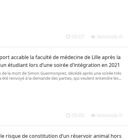
09-07
lemonde.fr
ort accable la faculté de médecine de Lille après la
un étudiant lors d’une soirée d’intégration en 2021
s de la mort de Simon Guermonprez, décédé après une soirée très
a été renvoyé à la demande des parties, qui veulent entendre les
les de l’université, dont ils dénoncent le laxisme.
09-05
lemonde.fr
le risque de constitution d’un réservoir animal hors