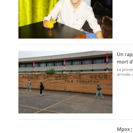
Un rapp
mort d’
Le procè
arrosée, 
responsab
Mpox : 