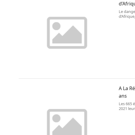
d’Afriq
Le dange
d’Afrique
Même si 
documen
A La Ré
ans
Les 665 é
2021 leur
enseigna