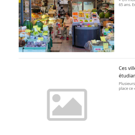
65 ans. E
Japonais 
Ces vi
étudia
Plusieur
place ce 
Une mani