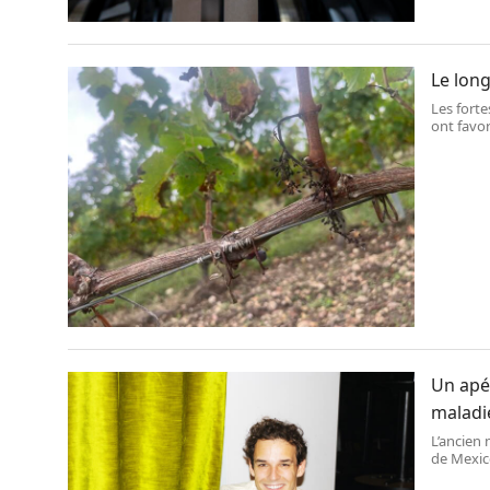
Le long
Les fort
ont favor
dans les 
vendange
Un apér
maladie
L’ancien
de Mexico