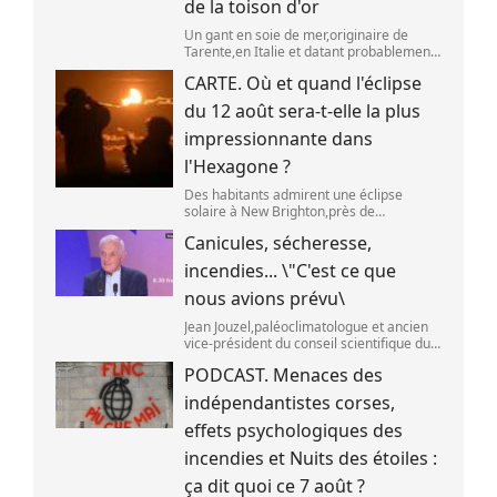
de la toison d'or
Un gant en soie de mer,originaire de
Tarente,en Italie et datant probablement
de la fin du XIXe siècle. (OWN WORK /
CARTE. Où et quand l'éclipse
JOHN HILL)
du 12 août sera-t-elle la plus
impressionnante dans
l'Hexagone ?
Des habitants admirent une éclipse
solaire à New Brighton,près de
Christchurch en Nouvelle-Zélande,le 22
Canicules, sécheresse,
septembre 2025. (SANKA VIDANAGAMA )
incendies... \"C'est ce que
nous avions prévu\
Jean Jouzel,paléoclimatologue et ancien
vice-président du conseil scientifique du
Giec,le 6 août 2026 sur franceinfo.
PODCAST. Menaces des
(FRANCEINFO / RADIO FRANCE)
indépendantistes corses,
effets psychologiques des
incendies et Nuits des étoiles :
ça dit quoi ce 7 août ?