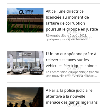
le virus respiratoire syncytial,
principale cause de la bronchiolite.
Altice : une directrice
licenciée au moment de
l’affaire de corruption
poursuit le groupe en justice
08-22
Révoquée dès le 2 août 2023,
lemonde.fr
quelques jours après le début du
scandale Pereira, Tatiana Agova-
Bregou conteste un licenciement
« abusif » et « vexatoire ».
L’Union européenne prête à
relever ses taxes sur les
véhicules électriques chinois
08-22
La Commission européenne a franchi
lemonde.fr
une nouvelle étape vers la hausse,
pour au moins cinq ans, des droits de
douane sur les véhicules électriques
produits en Chine. Les taux imposés
A Paris, la police judiciaire
aux entreprises exportatrices
pourraient s’élever jusqu’à 36,3 %.
attentive à la nouvelle
menace des gangs nigérians
08-20