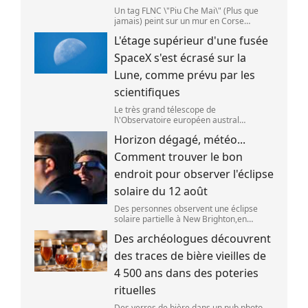
Un tag FLNC \"Piu Che Mai\" (Plus que
jamais) peint sur un mur en Corse
(illustration). (PASCAL POCHARD-
L'étage supérieur d'une fusée
CASABIANCA )
SpaceX s'est écrasé sur la
Lune, comme prévu par les
scientifiques
Le très grand télescope de
l\'Observatoire européen austral
(ESO),situé au Chili,a détecté des preuves
Horizon dégagé, météo...
que l\'étage supérieur d\'une fusée de
SpaceX s\'est bien écrasé sur la Lune,le 5
Comment trouver le bon
aoû
endroit pour observer l'éclipse
solaire du 12 août
Des personnes observent une éclipse
solaire partielle à New Brighton,en
Nouvelle-Zélande,le 22 septembre 2025.
Des archéologues découvrent
(SANKA VIDANAGAMA )
des traces de bière vieilles de
4 500 ans dans des poteries
rituelles
Des verres de bière dans un pub,photo