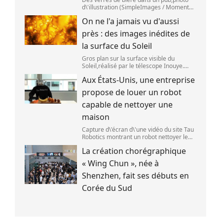
d\'illustration (SimpleImages / Moment
RF) La bière est la plus ancienne boisson
On ne l'a jamais vu d'aussi
alcoolisée du monde. Les premières
traces de bière ont été retrouvées ch
près : des images inédites de
la surface du Soleil
Gros plan sur la surface visible du
Soleil,réalisé par le télescope Inouye.
(NSF/NSO/AURA/MPS) Certains se
Aux États-Unis, une entreprise
préparent peut-être à photographier le
mieux possible l\'éclipse solaire,prévue le
propose de louer un robot
1
capable de nettoyer une
maison
Capture d\'écran d\'une vidéo du site Tau
Robotics montrant un robot nettoyer le
plan de travail d\'une cuisine. (Tau
La création chorégraphique
Robotics)
« Wing Chun », née à
Shenzhen, fait ses débuts en
Corée du Sud