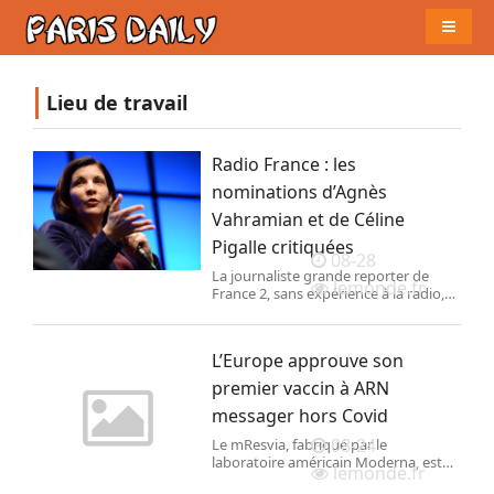
Naviga
Lieu de travail
Radio France : les
nominations d’Agnès
Vahramian et de Céline
Pigalle critiquées
08-28
La journaliste grande reporter de
lemonde.fr
France 2, sans expérience à la radio,
est nommée à la tête de Franceinfo.
Quant à l’actuelle directrice de France
Bleu, elle se retrouve dotée d’une
L’Europe approuve son
double fonction, puisqu’elle assumera
aussi la direction de l’information du
premier vaccin à ARN
groupe.
messager hors Covid
08-24
Le mResvia, fabriqué par le
laboratoire américain Moderna, est
lemonde.fr
destiné à protéger les seniors contre