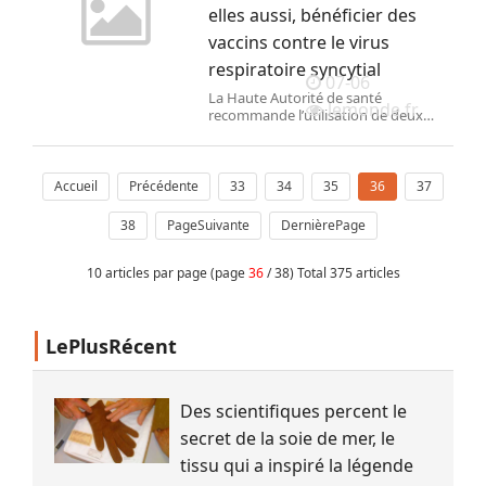
elles aussi, bénéficier des
vaccins contre le virus
respiratoire syncytial
07-06
La Haute Autorité de santé
lemonde.fr
recommande l’utilisation de deux
produits au choix pour prévenir les
infections liées à ce virus responsable
d’infections respiratoires dangereuses
chez les plus de 65 ans et de la
Accueil
Précédente
33
34
35
36
37
bronchiolite chez les enfants.
38
PageSuivante
DernièrePage
10 articles par page (page
36
/ 38) Total 375 articles
LePlusRécent
Des scientifiques percent le
secret de la soie de mer, le
tissu qui a inspiré la légende