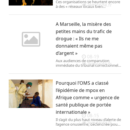
Ces organisations se heurtent encore
lemonde.fr
à des « réseaux locaux bien
implantés » mais sont de plus en plus
actives dans le trafic de drogue.
A Marseille, la misère des
petites mains du trafic de
drogue : « Ils ne me
donnaient même pas
d’argent »
08-19
Aux audiences de comparution
lemonde.fr
immédiate du tribunal correctionnel
de la cité phocéenne, les profils,
souvent très précaires, des petits
revendeurs originaires de toute la
Pourquoi l’OMS a classé
France, défilent chaque jour.
l’épidémie de mpox en
Afrique comme « urgence de
santé publique de portée
internationale »
08-15
Il s’agit du plus haut niveau d’alerte de
lemonde.fr
l’agence onusienne, déclenchée pour
la deuxième fois en deux ans pour