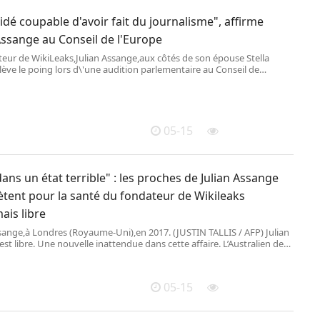
laidé coupable d'avoir fait du journalisme", affirme
Assange au Conseil de l'Europe
teur de WikiLeaks,Julian Assange,aux côtés de son épouse Stella
ève le poing lors d\'une audition parlementaire au Conseil de
,le 1er octobre 2024,à Strasbourg. (FREDER
05-15
 dans un état terrible" : les proches de Julian Assange
ètent pour la santé du fondateur de Wikileaks
ais libre
ssange,à Londres (Royaume-Uni),en 2017. (JUSTIN TALLIS / AFP) Julian
st libre. Une nouvelle inattendue dans cette affaire. L’Australien de
ndateur de Wikileaks,était accu
05-15