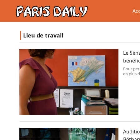
Acc
Lieu de travail
Le Séna
bénéfi
Pour perc
en plus d
grand d
Auditio
Béthar