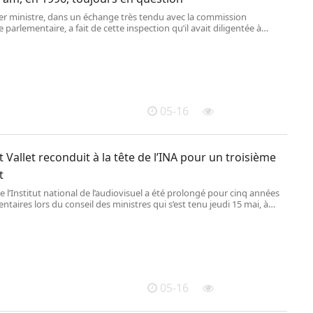
er ministre, dans un échange très tendu avec la commission
 parlementaire, a fait de cette inspection qu’il avait diligentée à
m un élément central de sa défense. Des zones d’ombre persistent
 sur les conditions de cette visite et sur ses conséquences.
05-16
 Vallet reconduit à la tête de l’INA pour un troisième
t
 l’Institut national de l’audiovisuel a été prolongé pour cinq années
taires lors du conseil des ministres qui s’est tenu jeudi 15 mai, à
rs de la fin de son deuxième mandat.
05-16