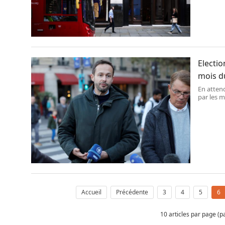
Electio
mois d
En attend
par les m
l’avanta
Accueil
Précédente
3
4
5
6
10 articles par page (