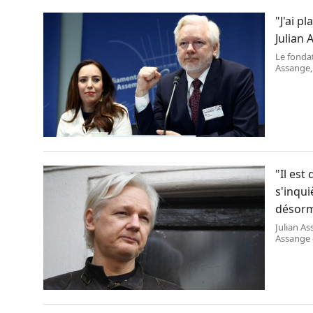
"J'ai p
Julian 
Le fonda
Assange,l
l\'Europe
"Il est
s'inqui
désorm
Julian A
Assange e
52 ans,fo