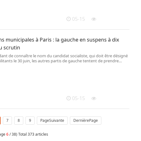
05-15
ns municipales à Paris : la gauche en suspens à dix
u scrutin
ant de connaître le nom du candidat socialiste, qui doit être désigné
ilitants le 30 juin, les autres partis de gauche tentent de prendre
ge pour mener le rassemblement.
05-15
7
8
9
PageSuivante
DernièrePage
page
6
/ 38) Total 373 articles