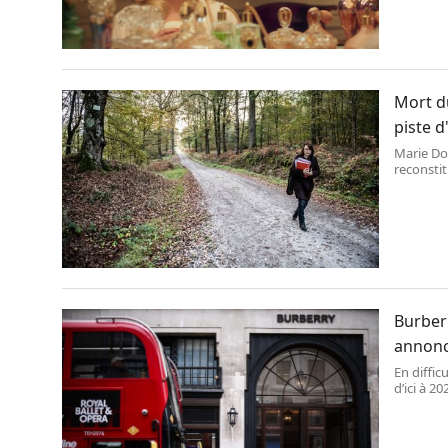
Mort du
piste d
Marie Dos
reconstit
Rambouil
Burber
annonc
En diffic
d’ici à 20