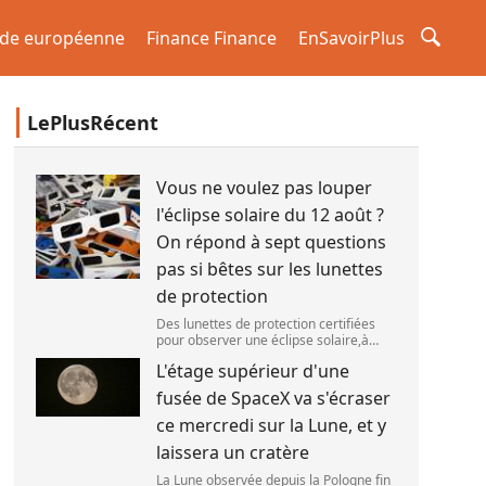
de européenne
Finance Finance
EnSavoirPlus
LePlusRécent
Vous ne voulez pas louper
l'éclipse solaire du 12 août ?
On répond à sept questions
pas si bêtes sur les lunettes
de protection
Des lunettes de protection certifiées
pour observer une éclipse solaire,à
Palma de Majorque (Espagne),le 25 juin
L'étage supérieur d'une
2026. (JAIME REINA )
fusée de SpaceX va s'écraser
ce mercredi sur la Lune, et y
laissera un cratère
La Lune observée depuis la Pologne fin