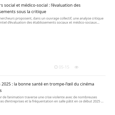
s social et médico-social : l’évaluation des
sements sous la critique
hercheurs proposent, dans un ouvrage collectif, une analyse critique
ntiel d’évaluation des établissements sociaux et médico-sociaux
r la Haute Autorité de santé. Ils mettent notamment en doute sa
à identifier les situations de maltraitance institutionnelle ou
ionnelle dont des usagers pourraient être victimes.
05-15
 2025 : la bonne santé en trompe-l’œil du cinéma
s
r de l’animation traverse une crise violente avec de nombreuses
ces d’entreprises et la fréquentation en salle pâtit en ce début 2025 de
 de films locomotives.