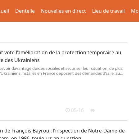
ueil
Dentelle
Nouvelles en direct
Lieu de travail
Mo
t vote l’amélioration de la protection temporaire au
ce des Ukrainiens
evoir davantage d’aides sociales et sécuriser leur situation, de plus
’Ukrainiens installés en France déposent des demandes d’asile, au
am du gouvernement.
05-16
n de François Bayrou : l’inspection de Notre-Dame-de-
ram, en 1996, toujours en question