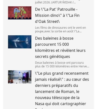
juillet 2026. (ARTUR WIDAK /
NURPHOTO ) L\'étage supérieur d\'une
De \"La Pat' Patrouille -
fusée de SpaceX doit s\'écraser
accidentellement sur la Lune,mercredi
Mission dino\" à \"La Fin
5 août. Cette coll
d'Oak Street\
Les films de dinosaures ont le vent en
poupe,avec la sortie en août \"La
Pat\'Patrouille : Mission dino\" et \"La fin
Des baleines à bosse
d\'Oak Street\". (APOLLONIA HILVERDA
/ FRANCEINFO)
parcourent 15 000
kilomètres et révèlent leurs
secrets génétiques
Deux baleines à bosse ont parcouru
plus de 15 000 kilomètres entre Hervey
Bay,en Australie,et São Paulo,au Brésil.
\"Le plus grand recensement
(Vincent Pommeyrol)
jamais réalisé\" : au cœur des
derniers préparatifs du
lancement de Roman, le
nouveau télescope de la
Nasa qui doit cartographier