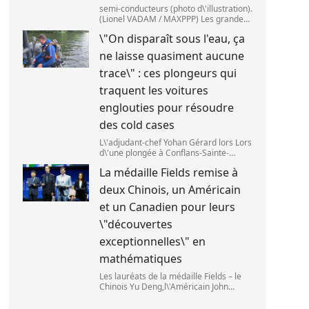
semi-conducteurs (photo d\'illustration).
(Lionel VADAM / MAXPPP) Les grandes
entreprises de la tech ont vu leur cours
\"On disparaît sous l'eau, ça
de bourse reculer,mardi 28 juillet,après
deux annonces venues de Chine. Au
ne laisse quasiment aucune
cœu
trace\" : ces plongeurs qui
traquent les voitures
englouties pour résoudre
des cold cases
L\'adjudant-chef Yohan Gérard lors Lors
d\'une plongée à Conflans-Sainte-
Honorine pour une recherche sur la
La médaille Fields remise à
Seine. (DAVID DI GIACOMO /
FRANCEINFO)
deux Chinois, un Américain
et un Canadien pour leurs
\"découvertes
exceptionnelles\" en
mathématiques
Les lauréats de la médaille Fields – le
Chinois Yu Deng,l\'Américain John
Pardon,le Canadien Jacob Tsimerman et
la Chinoise Hong Wang – lors du