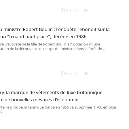
05-15
 ministre Robert Boulin : l'enquête rebondit sur la
'un "truand haut placé", décédé en 1986
é,l\'avocate de la fille de Robert Boulin,à l\'occasion d\'une
ution de la découverte du corps du ministre dans la forêt de
let (Yvelines),le 28 octobre 2019. (MARTIN BU
05-15
ry, la marque de vêtements de luxe britannique,
e de nouvelles mesures d’économie
ulté, le groupe britannique fondé en 1856 va supprimer 1 700 emplois
27.