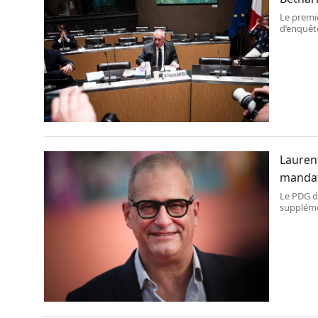
Le premi
d’enquête
Bétharra
néanmoins
Laurent
manda
Le PDG de
supplémen
cinq jou