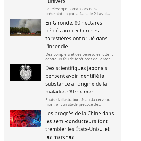
l'univers
Le télescope Roman,lors de sa
présentation par la Nasa,le 21 avril
2026 dans le Maryland,aux Etats-Unis.
En Gironde, 80 hectares
(SAUL LOEB )
dédiés aux recherches
forestières ont brûlé dans
l'incendie
Des pompiers et des bénévoles luttent
contre un feu de forêt près de Lanton
(Gironde),le 29 juillet 2026. (ED JONES )
Des scientifiques japonais
pensent avoir identifié la
substance à l'origine de la
maladie d'Alzheimer
Photo d\'illustration. Scan du cerveau
montrant un stade précoce de
démence/maladie d\'Alzheimer,le 30
Les progrès de la Chine dans
mai 2025 à Londres,en Angleterre.
(Peter Dazeley / Getty Images Europe)
les semi-conducteurs font
trembler les États-Unis... et
les marchés