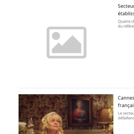
Secteur
établis
Quatre c
du référe
lancé pa
capacité 
organisat
Cannes
françai
Le secteu
défaillan
l’absence